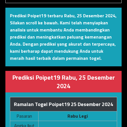
Prediksi Poipet19 terbaru Rabu, 25 Desember 2024
,
Silakan scroll ke bawah. Kami telah menyiapkan
analisis untuk membantu Anda membandingkan
prediksi dan meningkatkan peluang kemenangan
Anda. Dengan prediksi yang akurat dan terpercaya,
kami berharap dapat mendukung Anda untuk
meraih hasil terbaik dalam permainan togel.
Prediksi Poipet19 Rabu, 25 Desember
2024
Ramalan Togel Poipet19 25 Desember 2024
Pasaran
Rabu Legi
Angka Ikut