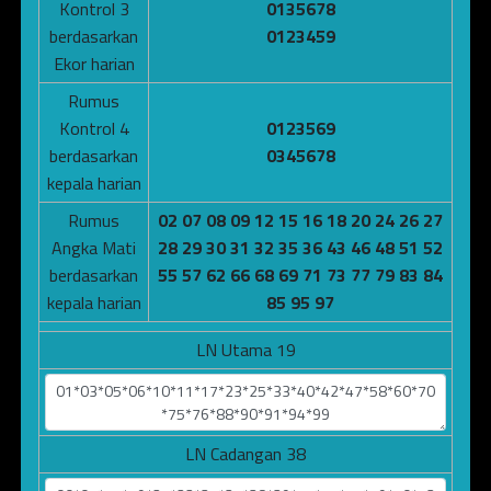
Kontrol 3
0135678
berdasarkan
0123459
Ekor harian
Rumus
Kontrol 4
0123569
berdasarkan
0345678
kepala harian
Rumus
02 07 08 09 12 15 16 18 20 24 26 27
Angka Mati
28 29 30 31 32 35 36 43 46 48 51 52
berdasarkan
55 57 62 66 68 69 71 73 77 79 83 84
kepala harian
85 95 97
LN Utama 19
LN Cadangan 38