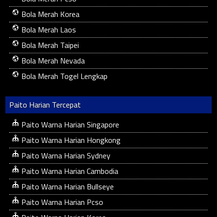
Bola Merah Korea
Bola Merah Laos
Bola Merah Taipei
Bola Merah Nevada
Bola Merah Togel Lengkap
Paito Harian Tercepat
Paito Warna Harian Singapore
Paito Warna Harian Hongkong
Paito Warna Harian Sydney
Paito Warna Harian Cambodia
Paito Warna Harian Bullseye
Paito Warna Harian Pcso