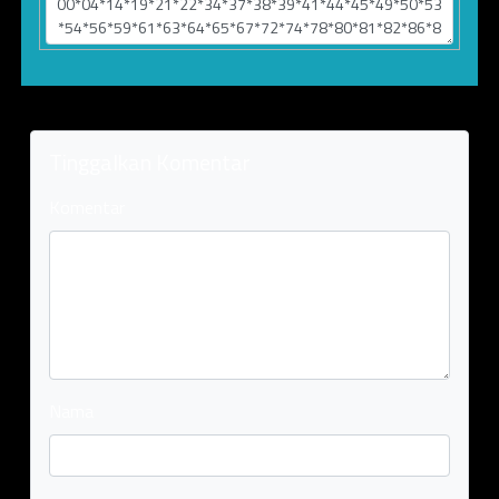
Tinggalkan Komentar
Komentar
Nama