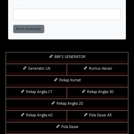
Email
Kirim Komentar
BBFS GENERATOR
Generator LN
Rumus Harian
Rekap Kumat
Rekap Angka CT
Rekap Angka 3D
Rekap Angka 2D
Rekap Angka 4D
Pola Dasar All
Pola Dasar