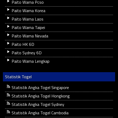
Paito Warna Pcso
Paito Warna Korea
Paito Warna Laos
Paito Warna Taipei
Paito Warna Nevada
Paito HK 6D
Paito Sydney 6D
Paito Warna Lengkap
Statistik Togel
Statistik Angka Togel Singapore
Statistik Angka Togel Hongkong
Statistik Angka Togel Sydney
Statistik Angka Togel Cambodia