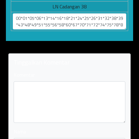
LN Cadangan 38
Tinggalkan Komentar
Komentar
Nama