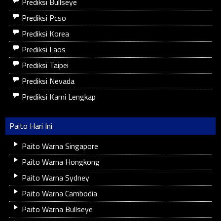
Prediksi Bullseye
Prediksi Pcso
Prediksi Korea
Prediksi Laos
Prediksi Taipei
Prediksi Nevada
Prediksi Kami Lengkap
Paito Hari Ini
Paito Warna Singapore
Paito Warna Hongkong
Paito Warna Sydney
Paito Warna Cambodia
Paito Warna Bullseye