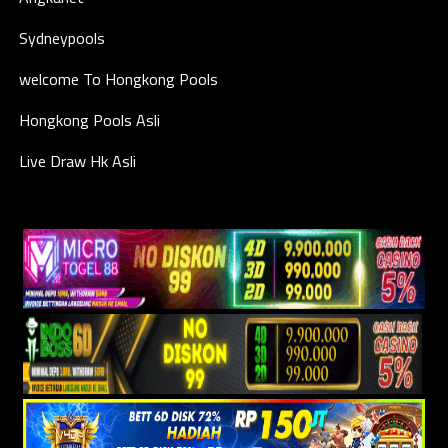
Sydneypools
welcome To Hongkong Pools
Hongkong Pools Asli
Live Draw Hk Asli