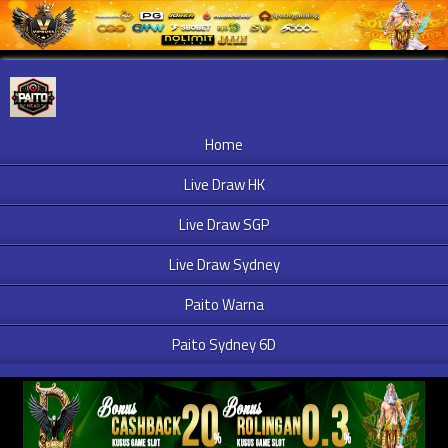
Home
Live Draw HK
Live Draw SGP
Live Draw Sydney
Paito Warna
Paito Sydney 6D