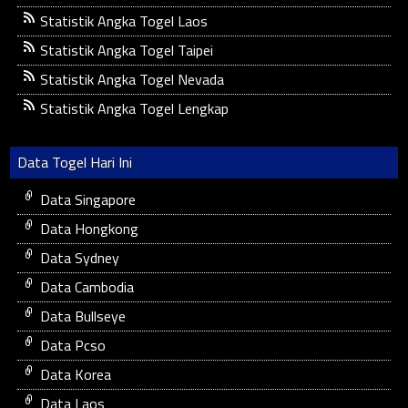
Statistik Angka Togel Laos
Statistik Angka Togel Taipei
Statistik Angka Togel Nevada
Statistik Angka Togel Lengkap
Data Togel Hari Ini
Data Singapore
Data Hongkong
Data Sydney
Data Cambodia
Data Bullseye
Data Pcso
Data Korea
Data Laos