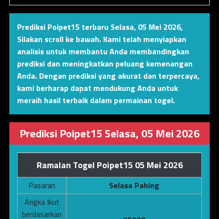
Prediksi Poipet15 terbaru Selasa, 05 Mei 2026
,
Silakan scroll ke bawah. Kami telah menyiapkan
analisis untuk membantu Anda membandingkan
prediksi dan meningkatkan peluang kemenangan
Anda. Dengan prediksi yang akurat dan terpercaya,
kami berharap dapat mendukung Anda untuk
meraih hasil terbaik dalam permainan togel.
Prediksi Poipet15 Selasa, 05 Mei 2026
Ramalan Togel Poipet15 05 Mei 2026
Pasaran
Selasa Pahing
Angka Ikut
berdasarkan