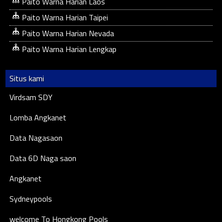
Paito Warna Harian Laos
Paito Warna Harian Taipei
Paito Warna Harian Nevada
Paito Warna Harian Lengkap
Situs kami
Virdsam SDY
Lomba Angkanet
Data Nagasaon
Data 6D Naga saon
Angkanet
Sydneypools
welcome To Hongkong Pools