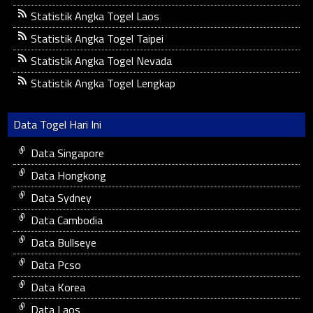
Statistik Angka Togel Laos
Statistik Angka Togel Taipei
Statistik Angka Togel Nevada
Statistik Angka Togel Lengkap
Data Togel Hari Ini
Data Singapore
Data Hongkong
Data Sydney
Data Cambodia
Data Bullseye
Data Pcso
Data Korea
Data Laos