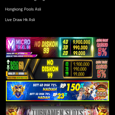
Hongkong Pools Asli
Live Draw Hk Asli