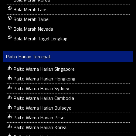
Bola Merah Laos
Bola Merah Taipei
Bola Merah Nevada
Bola Merah Togel Lengkap
Paito Harian Tercepat
Paito Warna Harian Singapore
Paito Warna Harian Hongkong
Paito Warna Harian Sydney
Paito Warna Harian Cambodia
Paito Warna Harian Bullseye
Paito Warna Harian Pcso
Paito Warna Harian Korea