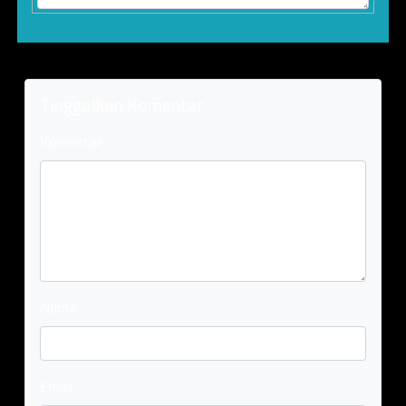
Tinggalkan Komentar
Komentar
Nama
Email