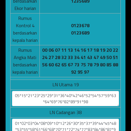
berdasarkan
1235689
Ekor harian
Rumus
Kontrol 4
0123678
berdasarkan
0123689
kepala harian
Rumus
00 06 07 11 13 14 16 17 18 19 20 22
Angka Mati
24 27 28 32 33 34 41 43 47 49 50 51
berdasarkan
56 60 62 65 67 73 75 78 79 80 85 88
kepala harian
92 95 97
LN Utama 19
LN Cadangan 38