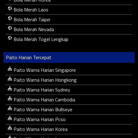
Bola Merah Laos
Bola Merah Taipei
Bola Merah Nevada
Bola Merah Togel Lengkap
Paito Harian Tercepat
Paito Warna Harian Singapore
Paito Warna Harian Hongkong
Paito Warna Harian Sydney
Paito Warna Harian Cambodia
Paito Warna Harian Bullseye
Paito Warna Harian Pcso
Paito Warna Harian Korea