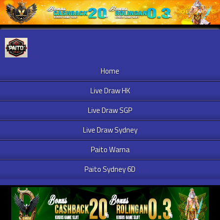
Home
Live Draw HK
Live Draw SGP
Live Draw Sydney
Paito Warna
Paito Sydney 6D