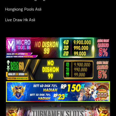
Hongkong Pools Asli
Live Draw Hk Asli