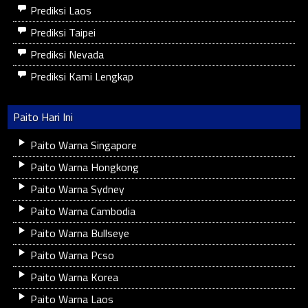
Prediksi Laos
Prediksi Taipei
Prediksi Nevada
Prediksi Kami Lengkap
Paito Hari Ini
Paito Warna Singapore
Paito Warna Hongkong
Paito Warna Sydney
Paito Warna Cambodia
Paito Warna Bullseye
Paito Warna Pcso
Paito Warna Korea
Paito Warna Laos