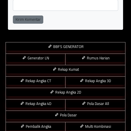
Kirim Komentar
BBFS GENERATOR
Generator LN
Rumus Harian
Rekap Kumat
Rekap Angka CT
Rekap Angka 3D
Rekap Angka 2D
Rekap Angka 4D
Pola Dasar All
Pola Dasar
Pembalik Angka
Multi Kombinasi