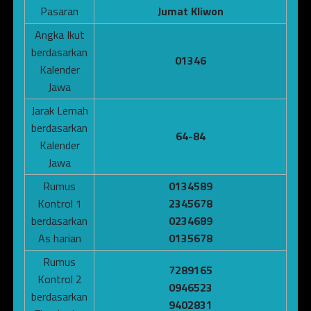
Pasaran
Jumat Kliwon
Angka Ikut
berdasarkan
01346
Kalender
Jawa
Jarak Lemah
berdasarkan
64-84
Kalender
Jawa
Rumus
0134589
Kontrol 1
2345678
berdasarkan
0234689
As harian
0135678
Rumus
7289165
Kontrol 2
0946523
berdasarkan
9402831