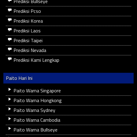
Prediksi Bullseye
Prediksi Pcso
Prediksi Korea
Prediksi Laos
Prediksi Taipei
Prediksi Nevada
Prediksi Kami Lengkap
Paito Hari Ini
Paito Warna Singapore
Paito Warna Hongkong
Paito Warna Sydney
Paito Warna Cambodia
Paito Warna Bullseye