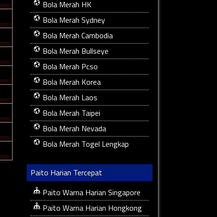
Bola Merah HK
Bola Merah Sydney
Bola Merah Cambodia
Bola Merah Bullseye
Bola Merah Pcso
Bola Merah Korea
Bola Merah Laos
Bola Merah Taipei
Bola Merah Nevada
Bola Merah Togel Lengkap
Paito Harian Tercepat
Paito Warna Harian Singapore
Paito Warna Harian Hongkong