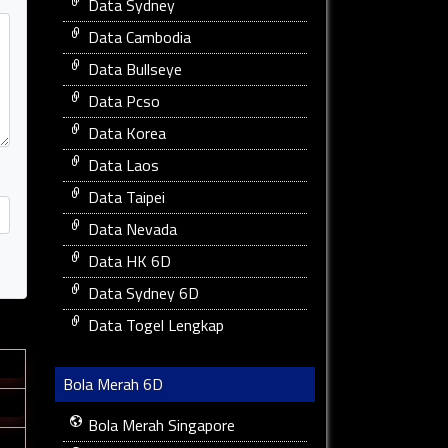
Data Sydney
Data Cambodia
Data Bullseye
Data Pcso
Data Korea
Data Laos
Data Taipei
Data Nevada
Data HK 6D
Data Sydney 6D
Data Togel Lengkap
Bola Merah 6D
Bola Merah Singapore