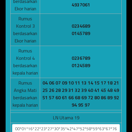
berdasarkan
4937061
Ekor harian
Rumus
Kontrol 3
0234689
berdasarkan
0145789
Ekor harian
Rumus
Kontrol 4
0236789
berdasarkan
0124589
kepala harian
Rumus
04 06 07 09 10 11 13 14 15 17 18 21
Angka Mati
25 26 28 29 31 32 39 40 41 45 48 49
berdasarkan
51 57 60 61 66 68 69 72 80 86 89 92
kepala harian
94 95 97
LN Utama 19