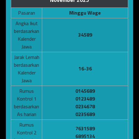
Pasaran
Minggu Wage
Angka Ikut
berdasarkan
34589
Kalender
Jawa
Jarak Lemah
berdasarkan
16-36
Kalender
Jawa
Rumus
0145689
Kontrol 1
0123489
berdasarkan
0234678
As harian
0235689
Rumus
7631589
Kontrol 2
6895134