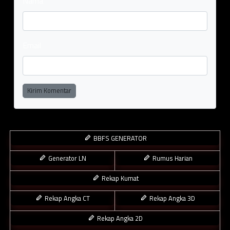
Nama
Email
Kirim Komentar
BBFS GENERATOR
Generator LN
Rumus Harian
Rekap Kumat
Rekap Angka CT
Rekap Angka 3D
Rekap Angka 2D