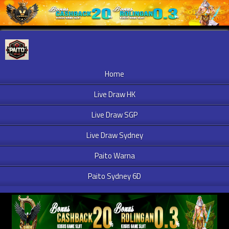
Home
Live Draw HK
Live Draw SGP
Live Draw Sydney
Paito Warna
Paito Sydney 6D