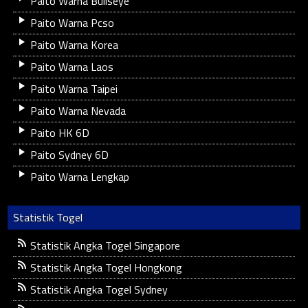
Paito Warna Bullseye
Paito Warna Pcso
Paito Warna Korea
Paito Warna Laos
Paito Warna Taipei
Paito Warna Nevada
Paito HK 6D
Paito Sydney 6D
Paito Warna Lengkap
Statistik Togel
Statistik Angka Togel Singapore
Statistik Angka Togel Hongkong
Statistik Angka Togel Sydney