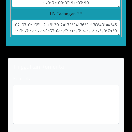
LN Cadangan 38
Tinggalkan Komentar
Komentar