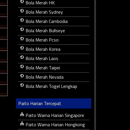
Bola Merah HK
Bola Merah Sydney
Bola Merah Cambodia
Bola Merah Bullseye
Bola Merah Pcso
Bola Merah Korea
Bola Merah Laos
Bola Merah Taipei
Bola Merah Nevada
Bola Merah Togel Lengkap
Paito Harian Tercepat
Paito Warna Harian Singapore
Paito Warna Harian Hongkong