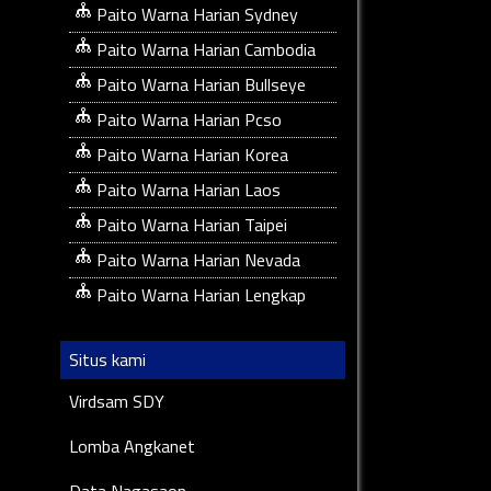
Paito Warna Harian Sydney
Paito Warna Harian Cambodia
Paito Warna Harian Bullseye
Paito Warna Harian Pcso
Paito Warna Harian Korea
Paito Warna Harian Laos
Paito Warna Harian Taipei
Paito Warna Harian Nevada
Paito Warna Harian Lengkap
Situs kami
Virdsam SDY
Lomba Angkanet
Data Nagasaon