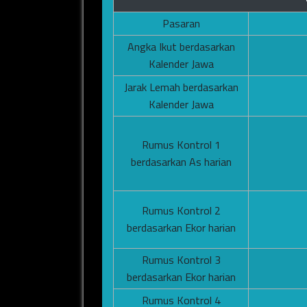
Pasaran
Angka Ikut berdasarkan
Kalender Jawa
Jarak Lemah berdasarkan
Kalender Jawa
Rumus Kontrol 1
berdasarkan As harian
Rumus Kontrol 2
berdasarkan Ekor harian
Rumus Kontrol 3
berdasarkan Ekor harian
Rumus Kontrol 4