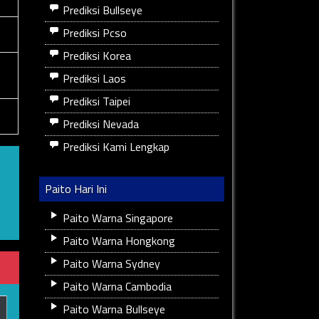
Prediksi Bullseye
Prediksi Pcso
Prediksi Korea
Prediksi Laos
Prediksi Taipei
Prediksi Nevada
Prediksi Kami Lengkap
Paito Hari Ini
Paito Warna Singapore
Paito Warna Hongkong
Paito Warna Sydney
Paito Warna Cambodia
Paito Warna Bullseye