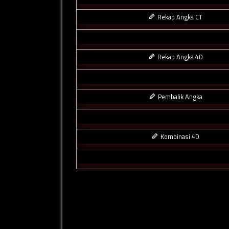
Rekap Angka CT
Rekap Angka 4D
Pembalik Angka
Kombinasi 4D