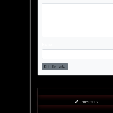
Nama
Kirim Komentar
Generator LN