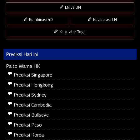
LN vs DN
Kombinasi 4D
Kolaborasi LN
Kalkulator Togel
Prediksi Hari Ini
Paito Warna HK
Prediksi Singapore
Prediksi Hongkong
Prediksi Sydney
Prediksi Cambodia
Prediksi Bullseye
Prediksi Pcso
Prediksi Korea