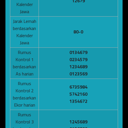
12679
Kalender
Jawa
Jarak Lemah
berdasarkan
80-0
Kalender
Jawa
Rumus
0134679
Kontrol 1
0234579
berdasarkan
1234689
As harian
0123569
Rumus
6735984
Kontrol 2
5742160
berdasarkan
1354672
Ekor harian
Rumus
Kontrol 3
1245689