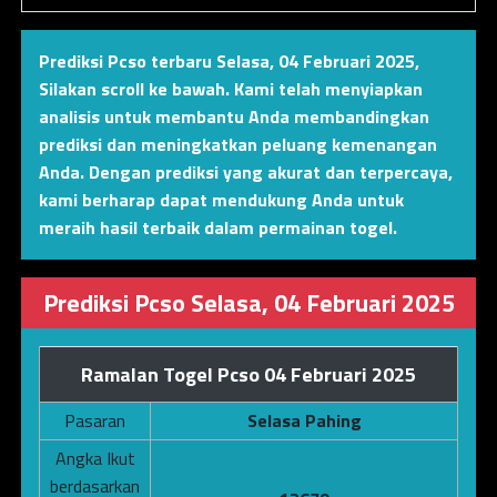
Prediksi Pcso terbaru Selasa, 04 Februari 2025
,
Silakan scroll ke bawah. Kami telah menyiapkan
analisis untuk membantu Anda membandingkan
prediksi dan meningkatkan peluang kemenangan
Anda. Dengan prediksi yang akurat dan terpercaya,
kami berharap dapat mendukung Anda untuk
meraih hasil terbaik dalam permainan togel.
Prediksi Pcso Selasa, 04 Februari 2025
Ramalan Togel Pcso 04 Februari 2025
Pasaran
Selasa Pahing
Angka Ikut
berdasarkan