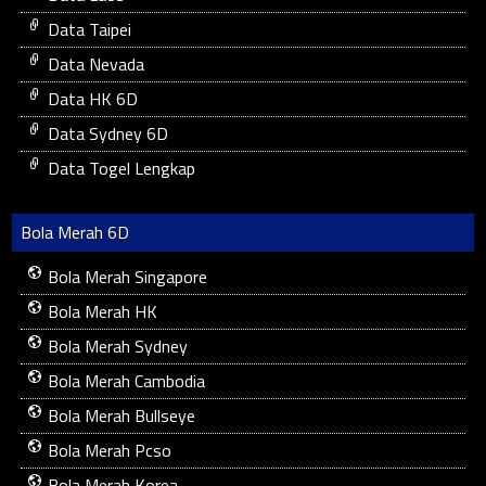
Data Taipei
Data Nevada
Data HK 6D
Data Sydney 6D
Data Togel Lengkap
Bola Merah 6D
Bola Merah Singapore
Bola Merah HK
Bola Merah Sydney
Bola Merah Cambodia
Bola Merah Bullseye
Bola Merah Pcso
Bola Merah Korea