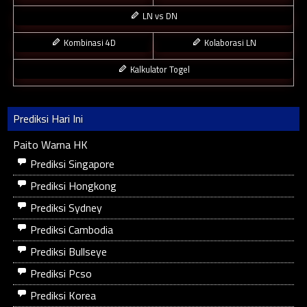
LN vs DN
Kombinasi 4D
Kolaborasi LN
Kalkulator Togel
Prediksi Hari Ini
Paito Warna HK
Prediksi Singapore
Prediksi Hongkong
Prediksi Sydney
Prediksi Cambodia
Prediksi Bullseye
Prediksi Pcso
Prediksi Korea