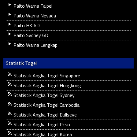
Paito Warna Taipei
Paito Warna Nevada
Paito HK 6D
Paito Sydney 6D
Paito Warna Lengkap
Statistik Togel
Statistik Angka Togel Singapore
Statistik Angka Togel Hongkong
Statistik Angka Togel Sydney
Statistik Angka Togel Cambodia
Statistik Angka Togel Bullseye
Statistik Angka Togel Pcso
Statistik Angka Togel Korea