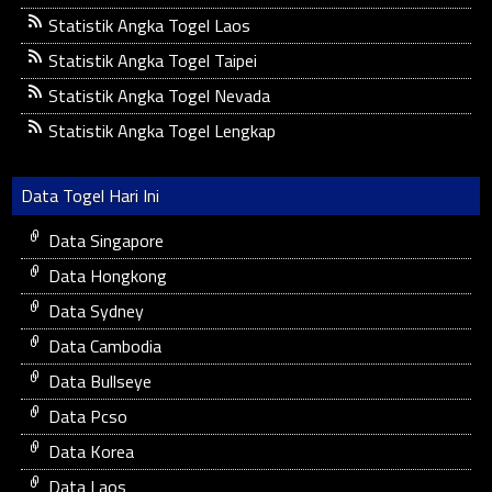
Statistik Angka Togel Laos
Statistik Angka Togel Taipei
Statistik Angka Togel Nevada
Statistik Angka Togel Lengkap
Data Togel Hari Ini
Data Singapore
Data Hongkong
Data Sydney
Data Cambodia
Data Bullseye
Data Pcso
Data Korea
Data Laos