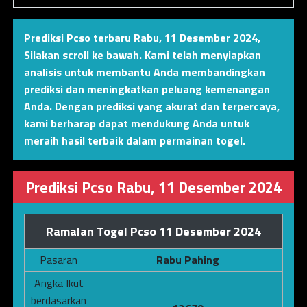
Prediksi Pcso terbaru Rabu, 11 Desember 2024
,
Silakan scroll ke bawah. Kami telah menyiapkan
analisis untuk membantu Anda membandingkan
prediksi dan meningkatkan peluang kemenangan
Anda. Dengan prediksi yang akurat dan terpercaya,
kami berharap dapat mendukung Anda untuk
meraih hasil terbaik dalam permainan togel.
Prediksi Pcso Rabu, 11 Desember 2024
Ramalan Togel Pcso 11 Desember 2024
Pasaran
Rabu Pahing
Angka Ikut
berdasarkan