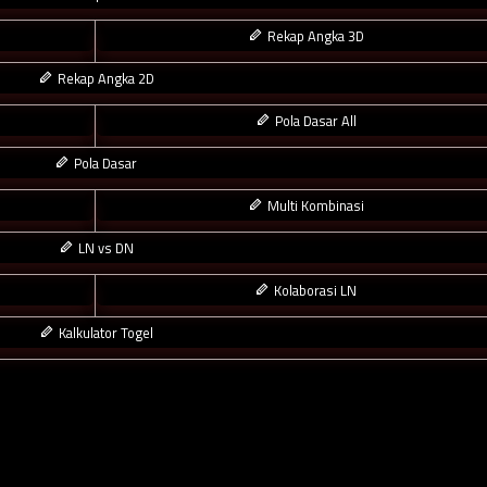
Rekap Angka 3D
Rekap Angka 2D
Pola Dasar All
Pola Dasar
Multi Kombinasi
LN vs DN
Kolaborasi LN
Kalkulator Togel