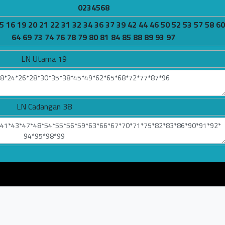
0234568
5 16 19 20 21 22 31 32 34 36 37 39 42 44 46 50 52 53 57 58 6
64 69 73 74 76 78 79 80 81 84 85 88 89 93 97
LN Utama 19
LN Cadangan 38