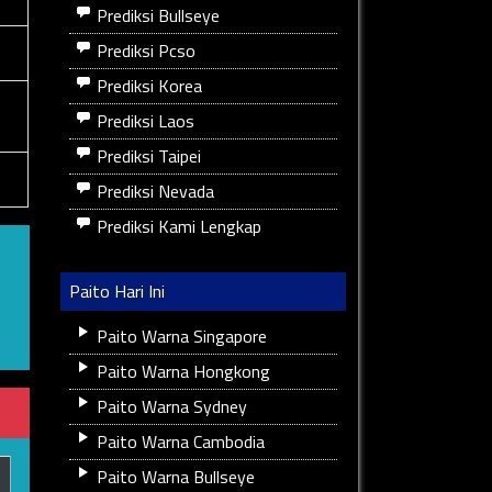
Prediksi Bullseye
Prediksi Pcso
Prediksi Korea
Prediksi Laos
Prediksi Taipei
Prediksi Nevada
Prediksi Kami Lengkap
Paito Hari Ini
Paito Warna Singapore
Paito Warna Hongkong
Paito Warna Sydney
Paito Warna Cambodia
Paito Warna Bullseye