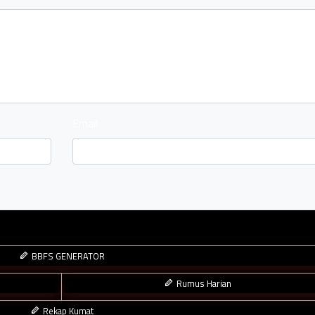
Email
BBFS GENERATOR
Rumus Harian
Rekap Kumat