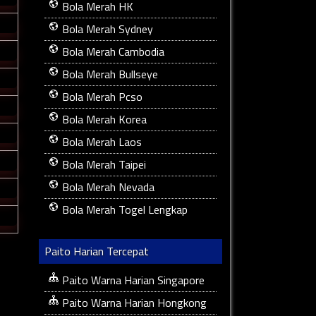
Bola Merah HK
Bola Merah Sydney
Bola Merah Cambodia
Bola Merah Bullseye
Bola Merah Pcso
Bola Merah Korea
Bola Merah Laos
Bola Merah Taipei
Bola Merah Nevada
Bola Merah Togel Lengkap
Paito Harian Tercepat
Paito Warna Harian Singapore
Paito Warna Harian Hongkong