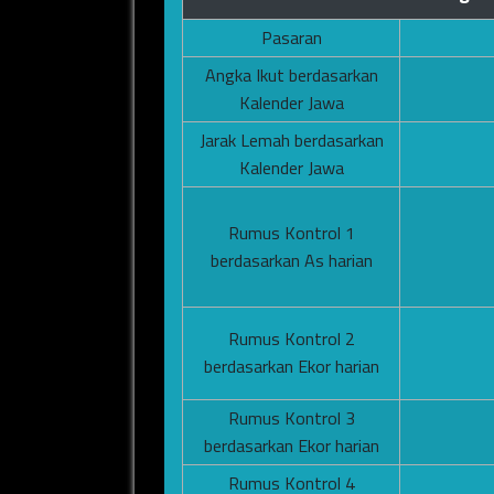
Pasaran
Angka Ikut berdasarkan
Kalender Jawa
Jarak Lemah berdasarkan
Kalender Jawa
Rumus Kontrol 1
berdasarkan As harian
Rumus Kontrol 2
berdasarkan Ekor harian
Rumus Kontrol 3
berdasarkan Ekor harian
Rumus Kontrol 4