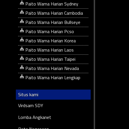
Paito Warna Harian Sydney
Paito Warna Harian Cambodia
Paito Warna Harian Bullseye
Paito Warna Harian Pcso
Paito Warna Harian Korea
Paito Warna Harian Laos
Paito Warna Harian Taipei
Paito Warna Harian Nevada
Paito Warna Harian Lengkap
Situs kami
Virdsam SDY
Lomba Angkanet
Data Nagasaon