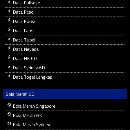
Data Bullseye
Data Pcso
Data Korea
Data Laos
Data Taipei
Data Nevada
Data HK 6D
Data Sydney 6D
Data Togel Lengkap
Bola Merah 6D
Bola Merah Singapore
Bola Merah HK
Bola Merah Sydney