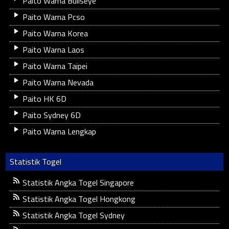
Paito Warna Bullseye
Paito Warna Pcso
Paito Warna Korea
Paito Warna Laos
Paito Warna Taipei
Paito Warna Nevada
Paito HK 6D
Paito Sydney 6D
Paito Warna Lengkap
Statistik Togel
Statistik Angka Togel Singapore
Statistik Angka Togel Hongkong
Statistik Angka Togel Sydney