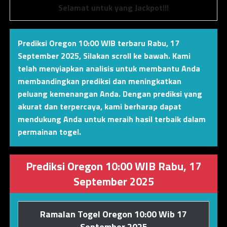
Selamat untuk yang Jackpot!!!
Prediksi Oregon 10:00 WIB terbaru Rabu, 17
September 2025
,
Silakan scroll ke bawah. Kami
telah menyiapkan analisis untuk membantu Anda
membandingkan prediksi dan meningkatkan
peluang kemenangan Anda. Dengan prediksi yang
akurat dan terpercaya, kami berharap dapat
mendukung Anda untuk meraih hasil terbaik dalam
permainan togel.
Prediksi Oregon 10:00 WIB Rabu, 17
September 2025
Ramalan Togel Oregon 10:00 Wib 17
September 2025