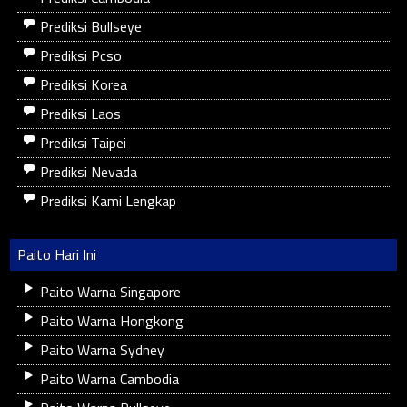
Prediksi Bullseye
Prediksi Pcso
Prediksi Korea
Prediksi Laos
Prediksi Taipei
Prediksi Nevada
Prediksi Kami Lengkap
Paito Hari Ini
Paito Warna Singapore
Paito Warna Hongkong
Paito Warna Sydney
Paito Warna Cambodia