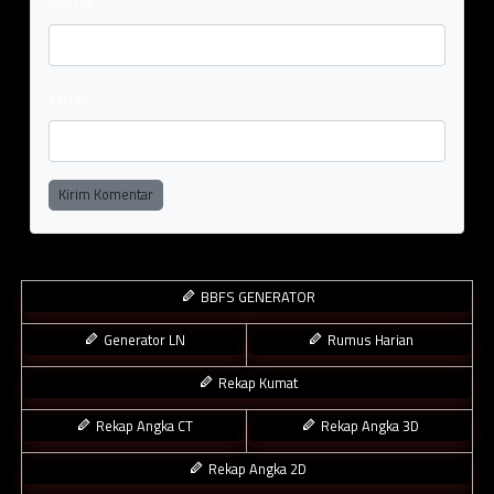
Nama
Email
Kirim Komentar
BBFS GENERATOR
Generator LN
Rumus Harian
Rekap Kumat
Rekap Angka CT
Rekap Angka 3D
Rekap Angka 2D