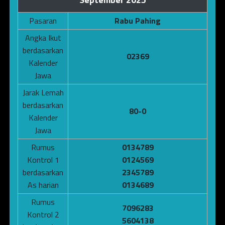
Pasaran
Rabu Pahing
Angka Ikut
berdasarkan
02369
Kalender
Jawa
Jarak Lemah
berdasarkan
80-0
Kalender
Jawa
Rumus
0134789
Kontrol 1
0124569
berdasarkan
2345789
As harian
0134689
Rumus
7096283
Kontrol 2
5604138