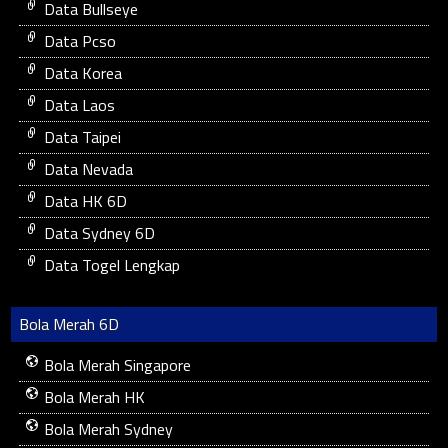
Data Bullseye
Data Pcso
Data Korea
Data Laos
Data Taipei
Data Nevada
Data HK 6D
Data Sydney 6D
Data Togel Lengkap
Bola Merah 6D
Bola Merah Singapore
Bola Merah HK
Bola Merah Sydney