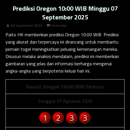
Prediksi Oregon 10:00 WIB Minggu 07
September 2025
06 September 2025
Komentar
Paito HK
memberikan prediksi Oregon 10:00 WIB Prediksi
yang akurat dan terpercaya ini dirancang untuk membantu
pemain togel meningkatkan peluang kemenangan mereka.
Disusun melalui analisis mendalam, prediksi ini memberikan
gambaran yang jelas dan informasi berharga mengenai
angka-angka yang berpotensi keluar hari ini.
Result Oregon 10:00 WIB Terbaru
Tanggal 07 Agustus 2026
1
2
3
3