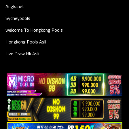
Angkanet
Sydneypools
welcome To Hongkong Pools
Hongkong Pools Asli
Live Draw Hk Asli