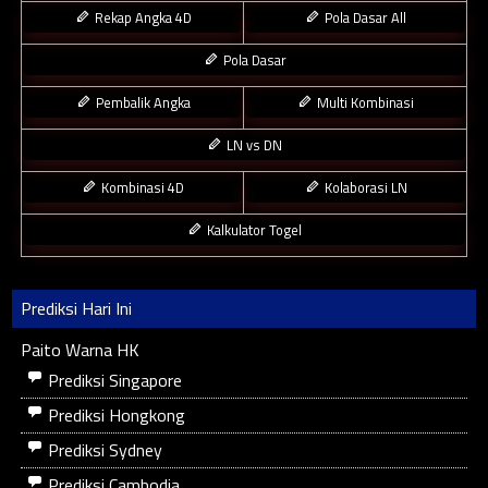
Rekap Angka 4D
Pola Dasar All
Pola Dasar
Pembalik Angka
Multi Kombinasi
LN vs DN
Kombinasi 4D
Kolaborasi LN
Kalkulator Togel
Prediksi Hari Ini
Paito Warna HK
Prediksi Singapore
Prediksi Hongkong
Prediksi Sydney
Prediksi Cambodia