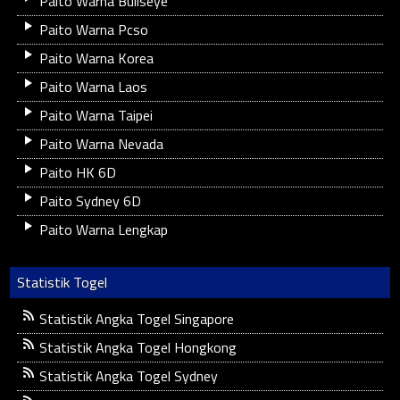
Paito Warna Bullseye
Paito Warna Pcso
Paito Warna Korea
Paito Warna Laos
Paito Warna Taipei
Paito Warna Nevada
Paito HK 6D
Paito Sydney 6D
Paito Warna Lengkap
Statistik Togel
Statistik Angka Togel Singapore
Statistik Angka Togel Hongkong
Statistik Angka Togel Sydney