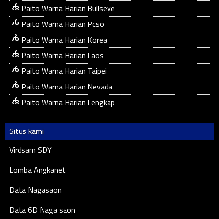
Paito Warna Harian Bullseye
Paito Warna Harian Pcso
Paito Warna Harian Korea
Paito Warna Harian Laos
Paito Warna Harian Taipei
Paito Warna Harian Nevada
Paito Warna Harian Lengkap
Situs kami
Virdsam SDY
Lomba Angkanet
Data Nagasaon
Data 6D Naga saon