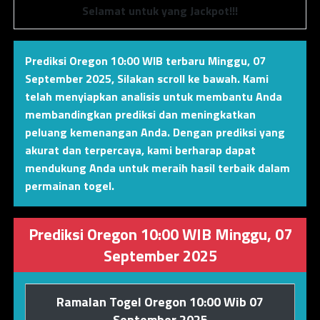
Selamat untuk yang Jackpot!!!
Prediksi Oregon 10:00 WIB terbaru Minggu, 07
September 2025
,
Silakan scroll ke bawah. Kami
telah menyiapkan analisis untuk membantu Anda
membandingkan prediksi dan meningkatkan
peluang kemenangan Anda. Dengan prediksi yang
akurat dan terpercaya, kami berharap dapat
mendukung Anda untuk meraih hasil terbaik dalam
permainan togel.
Prediksi Oregon 10:00 WIB Minggu, 07
September 2025
Ramalan Togel Oregon 10:00 Wib 07
September 2025