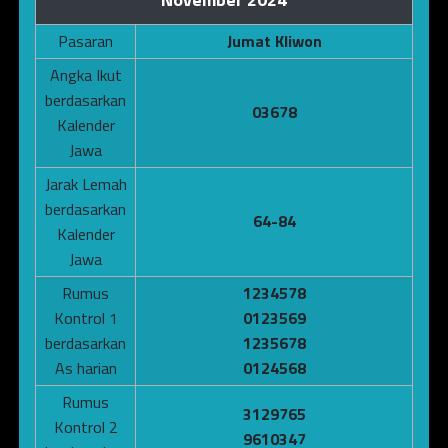
Pasaran
Jumat Kliwon
Angka Ikut
berdasarkan
03678
Kalender
Jawa
Jarak Lemah
berdasarkan
64-84
Kalender
Jawa
Rumus
1234578
Kontrol 1
0123569
berdasarkan
1235678
As harian
0124568
Rumus
3129765
Kontrol 2
9610347