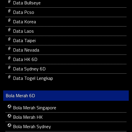
Data Bullseye
Data Pcso
Data Korea
Data Laos
Data Taipei
Data Nevada
Data HK 6D
Data Sydney 6D
Data Togel Lengkap
Bola Merah 6D
Bola Merah Singapore
Bola Merah HK
Bola Merah Sydney