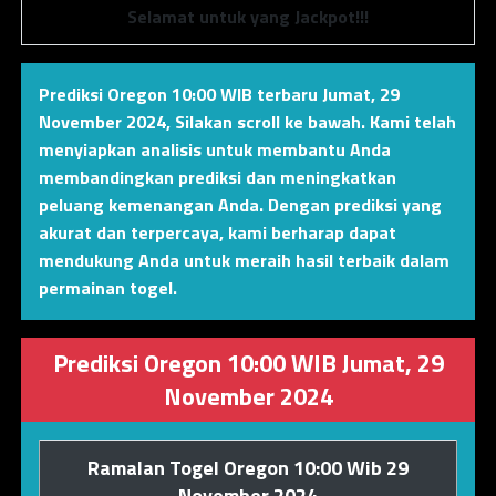
Selamat untuk yang Jackpot!!!
Prediksi Oregon 10:00 WIB terbaru Jumat, 29
November 2024
,
Silakan scroll ke bawah. Kami telah
menyiapkan analisis untuk membantu Anda
membandingkan prediksi dan meningkatkan
peluang kemenangan Anda. Dengan prediksi yang
akurat dan terpercaya, kami berharap dapat
mendukung Anda untuk meraih hasil terbaik dalam
permainan togel.
Prediksi Oregon 10:00 WIB Jumat, 29
November 2024
Ramalan Togel Oregon 10:00 Wib 29
November 2024