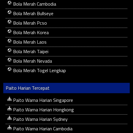
Bola Merah Cambodia
Bola Merah Bullseye
Bola Merah Pcso
Bola Merah Korea
Bola Merah Laos
Bola Merah Taipei
Bola Merah Nevada
Bola Merah Togel Lengkap
Paito Harian Tercepat
Paito Warna Harian Singapore
Paito Warna Harian Hongkong
Paito Warna Harian Sydney
Paito Warna Harian Cambodia