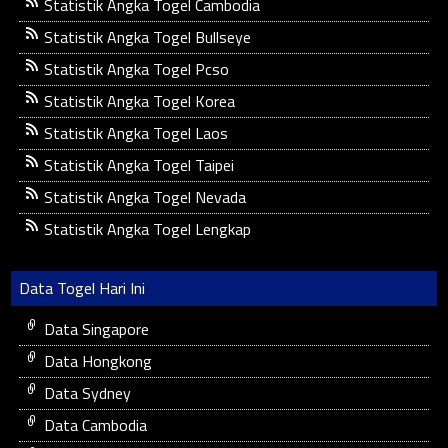
Statistik Angka Togel Cambodia
Statistik Angka Togel Bullseye
Statistik Angka Togel Pcso
Statistik Angka Togel Korea
Statistik Angka Togel Laos
Statistik Angka Togel Taipei
Statistik Angka Togel Nevada
Statistik Angka Togel Lengkap
Data Togel Hari Ini
Data Singapore
Data Hongkong
Data Sydney
Data Cambodia