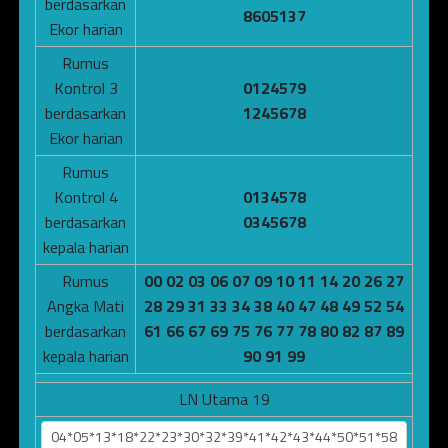
berdasarkan
8605137
Ekor harian
Rumus
Kontrol 3
0124579
berdasarkan
1245678
Ekor harian
Rumus
Kontrol 4
0134578
berdasarkan
0345678
kepala harian
Rumus
00 02 03 06 07 09 10 11 14 20 26 27
Angka Mati
28 29 31 33 34 38 40 47 48 49 52 54
berdasarkan
61 66 67 69 75 76 77 78 80 82 87 89
kepala harian
90 91 99
LN Utama 19