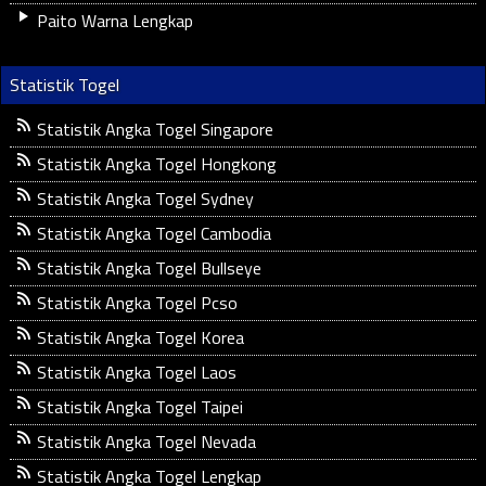
Paito Warna Lengkap
Statistik Togel
Statistik Angka Togel Singapore
Statistik Angka Togel Hongkong
Statistik Angka Togel Sydney
Statistik Angka Togel Cambodia
Statistik Angka Togel Bullseye
Statistik Angka Togel Pcso
Statistik Angka Togel Korea
Statistik Angka Togel Laos
Statistik Angka Togel Taipei
Statistik Angka Togel Nevada
Statistik Angka Togel Lengkap