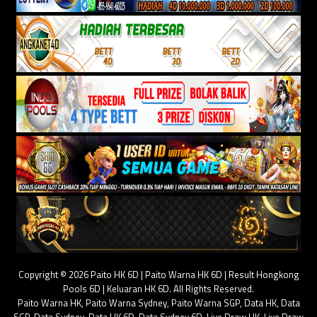
Copyright © 2026 Paito HK 6D | Paito Warna HK 6D | Result Hongkong
Pools 6D | Keluaran HK 6D. All Rights Reserved.
Paito Warna HK
,
Paito Warna Sydney
,
Paito Warna SGP
,
Data HK
,
Data
SGP
,
Data Sydney
,
Data HK 6D
,
Data Sydney 6D
,
Live Draw HK
,
Live Draw