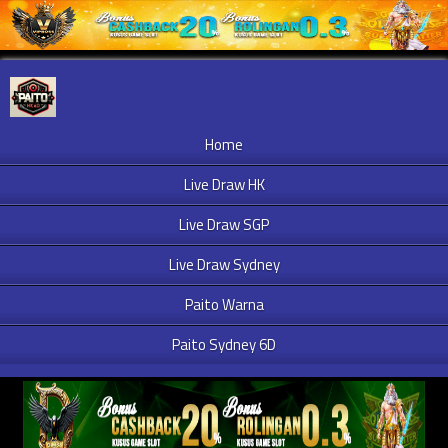
Home
Live Draw HK
Live Draw SGP
Live Draw Sydney
Paito Warna
Paito Sydney 6D