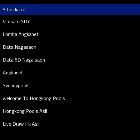
Situs kami
Virdsam SDY
Lomba Angkanet
Data Nagasaon
Data 6D Naga saon
Angkanet
Sydneypools
welcome To Hongkong Pools
Hongkong Pools Asli
Live Draw Hk Asli