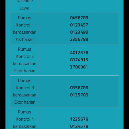
Kalender
Jawa
Rumus
0456789
Kontrol 1
0123457
berdasarkan
0123489
As harian
2356789
Rumus
4012578
Kontrol 2
8374915
berdasarkan
3780961
Ekor harian
Rumus
Kontrol 3
0356789
berdasarkan
0135789
Ekor harian
Rumus
Kontrol 4
1235678
berdasarkan
0124578