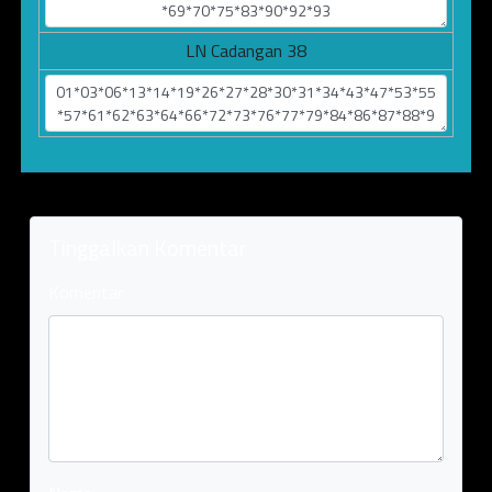
LN Cadangan 38
Tinggalkan Komentar
Komentar