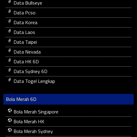
Data Bullseye
Data Pcso
Data Korea
Data Laos
Data Taipei
Data Nevada
Data HK 6D
Data Sydney 6D
Data Togel Lengkap
Bola Merah 6D
Bola Merah Singapore
Bola Merah HK
Bola Merah Sydney