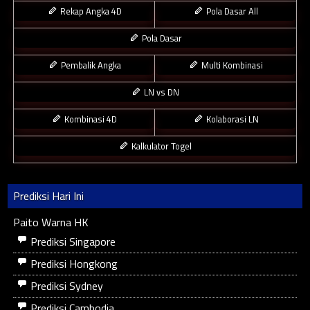
Rekap Angka 4D
Pola Dasar All
Pola Dasar
Pembalik Angka
Multi Kombinasi
LN vs DN
Kombinasi 4D
Kolaborasi LN
Kalkulator Togel
Prediksi Hari Ini
Paito Warna HK
Prediksi Singapore
Prediksi Hongkong
Prediksi Sydney
Prediksi Cambodia