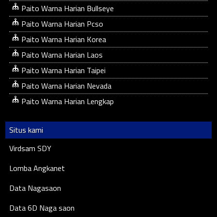
Paito Warna Harian Bullseye
Paito Warna Harian Pcso
Paito Warna Harian Korea
Paito Warna Harian Laos
Paito Warna Harian Taipei
Paito Warna Harian Nevada
Paito Warna Harian Lengkap
Situs kami
Virdsam SDY
Lomba Angkanet
Data Nagasaon
Data 6D Naga saon