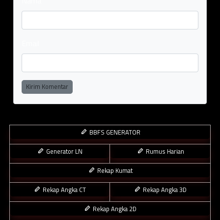
Nama
Email
Kirim Komentar
BBFS GENERATOR
Generator LN
Rumus Harian
Rekap Kumat
Rekap Angka CT
Rekap Angka 3D
Rekap Angka 2D