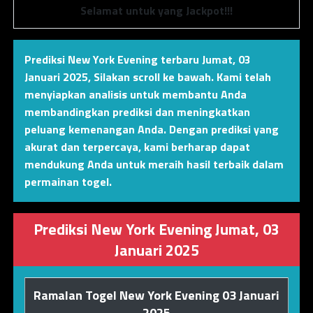
Selamat untuk yang Jackpot!!!
Prediksi New York Evening terbaru Jumat, 03
Januari 2025
,
Silakan scroll ke bawah. Kami telah
menyiapkan analisis untuk membantu Anda
membandingkan prediksi dan meningkatkan
peluang kemenangan Anda. Dengan prediksi yang
akurat dan terpercaya, kami berharap dapat
mendukung Anda untuk meraih hasil terbaik dalam
permainan togel.
Prediksi New York Evening Jumat, 03
Januari 2025
Ramalan Togel New York Evening 03 Januari
2025