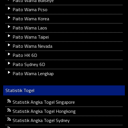
Paito Warna Bullseye
Paito Warna Pcso
Paito Warna Korea
Paito Warna Laos
Paito Warna Taipei
Paito Warna Nevada
Paito HK 6D
Paito Sydney 6D
Paito Warna Lengkap
Statistik Togel
Statistik Angka Togel Singapore
Statistik Angka Togel Hongkong
Statistik Angka Togel Sydney