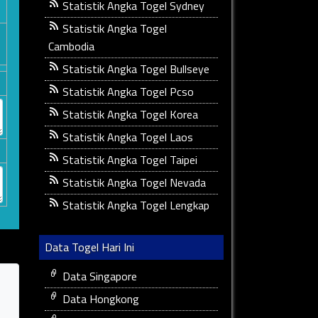
Statistik Angka Togel Sydney
Statistik Angka Togel
3
Cambodia
Statistik Angka Togel Bullseye
Statistik Angka Togel Pcso
Statistik Angka Togel Korea
Statistik Angka Togel Laos
Statistik Angka Togel Taipei
Statistik Angka Togel Nevada
Statistik Angka Togel Lengkap
Data Togel Hari Ini
Data Singapore
Data Hongkong