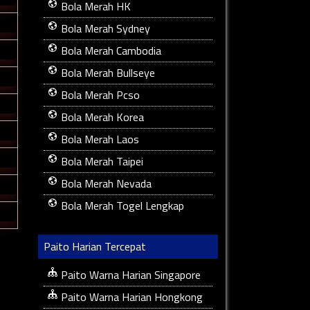
Bola Merah HK
Bola Merah Sydney
Bola Merah Cambodia
Bola Merah Bullseye
Bola Merah Pcso
Bola Merah Korea
Bola Merah Laos
Bola Merah Taipei
Bola Merah Nevada
Bola Merah Togel Lengkap
Paito Harian Tercepat
Paito Warna Harian Singapore
Paito Warna Harian Hongkong