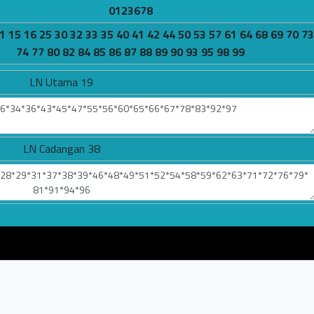
0123678
1 15 16 25 30 32 33 35 40 41 42 44 50 53 57 61 64 68 69 70 7
74 77 80 82 84 85 86 87 88 89 90 93 95 98 99
LN Utama 19
LN Cadangan 38