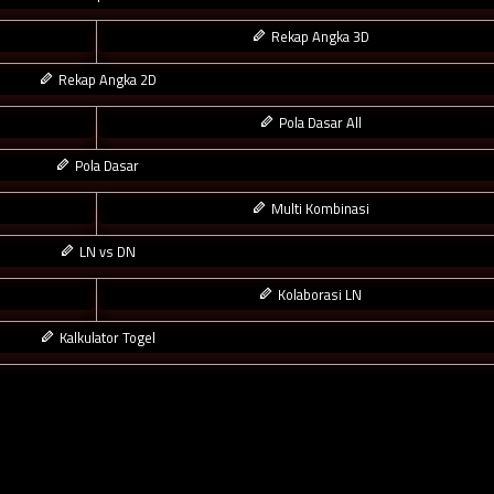
Rekap Angka 3D
Rekap Angka 2D
Pola Dasar All
Pola Dasar
Multi Kombinasi
LN vs DN
Kolaborasi LN
Kalkulator Togel