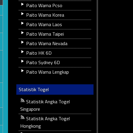
Paito Warna Pcso
Paito Warna Korea
Paito Warna Laos
Paito Warna Taipei
Paito Warna Nevada
Paito HK 6D
Paito Sydney 6D
Paito Warna Lengkap
Statistik Togel
Statistik Angka Togel
Singapore
Statistik Angka Togel
Hongkong