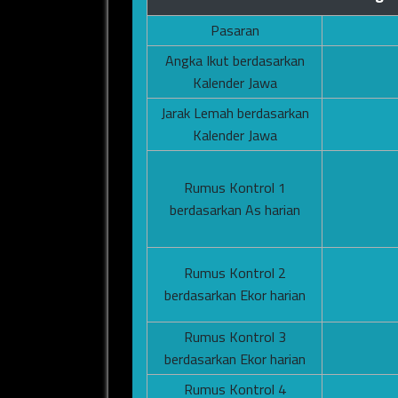
Pasaran
Angka Ikut berdasarkan
Kalender Jawa
Jarak Lemah berdasarkan
Kalender Jawa
Rumus Kontrol 1
berdasarkan As harian
Rumus Kontrol 2
berdasarkan Ekor harian
Rumus Kontrol 3
berdasarkan Ekor harian
Rumus Kontrol 4