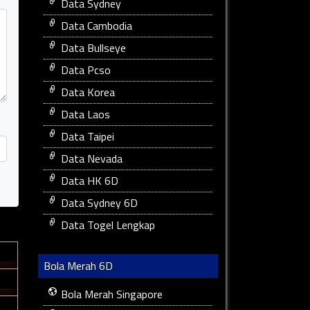
Data Sydney
Data Cambodia
Data Bullseye
Data Pcso
Data Korea
Data Laos
Data Taipei
Data Nevada
Data HK 6D
Data Sydney 6D
Data Togel Lengkap
Bola Merah 6D
Bola Merah Singapore