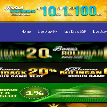
Home
Live Draw HK
Live Draw SGP
Live Dra