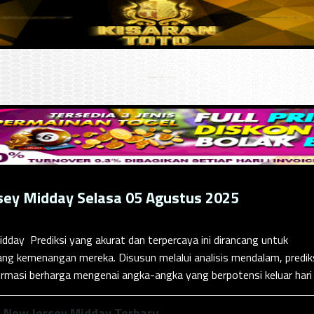
sey Midday Selasa 05 Agustus 2025
day Prediksi yang akurat dan terpercaya ini dirancang untuk
g kemenangan mereka. Disusun melalui analisis mendalam, predik
rmasi berharga mengenai angka-angka yang berpotensi keluar hari i
t New Jersey Midday Terbaru