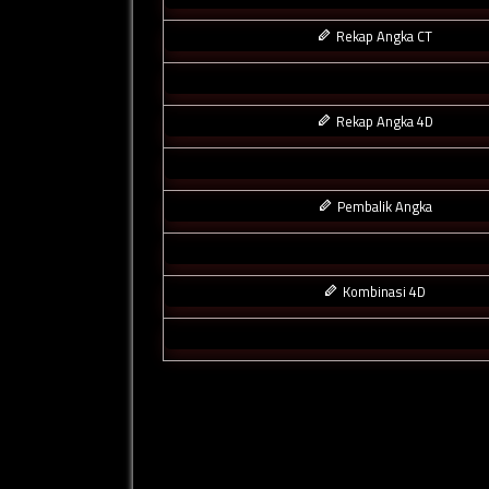
Rekap Angka CT
Rekap Angka 4D
Pembalik Angka
Kombinasi 4D