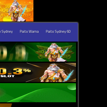
w Sydney
Paito Warna
Paito Sydney 6D