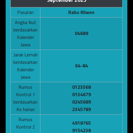
Pasaran
Rabu Kliwon
Angka Ikut
berdasarkan
04689
Kalender
Jawa
Jarak Lemah
berdasarkan
64-84
Kalender
Jawa
Rumus
0123568
Kontrol 1
0134679
berdasarkan
0245689
As harian
2345789
Rumus
4918765
Kontrol 2
9154238