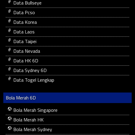
Data Bullseye
Data Pcso
Data Korea
Data Laos
Data Taipei
Data Nevada
Data HK 6D
Data Sydney 6D
Data Togel Lengkap
Bola Merah 6D
Bola Merah Singapore
Bola Merah HK
Bola Merah Sydney