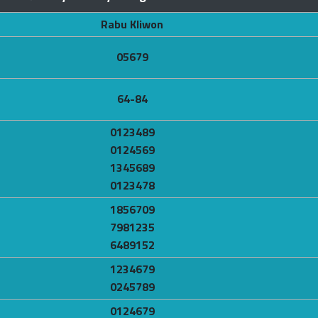
Rabu Kliwon
05679
64-84
0123489
0124569
1345689
0123478
1856709
7981235
6489152
1234679
0245789
0124679