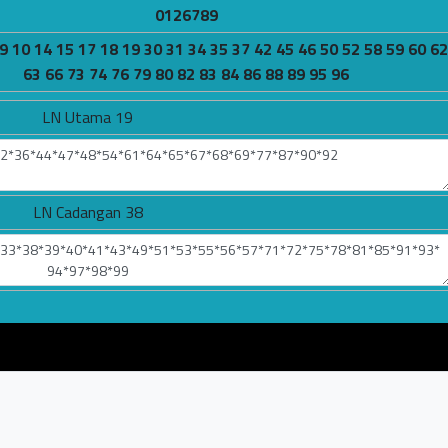
0126789
9 10 14 15 17 18 19 30 31 34 35 37 42 45 46 50 52 58 59 60 6
63 66 73 74 76 79 80 82 83 84 86 88 89 95 96
LN Utama 19
LN Cadangan 38