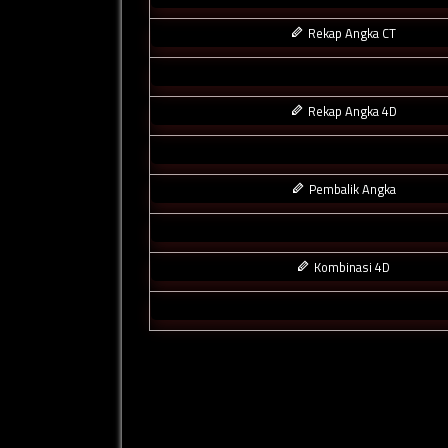
Rekap Angka CT
Rekap Angka 4D
Pembalik Angka
Kombinasi 4D