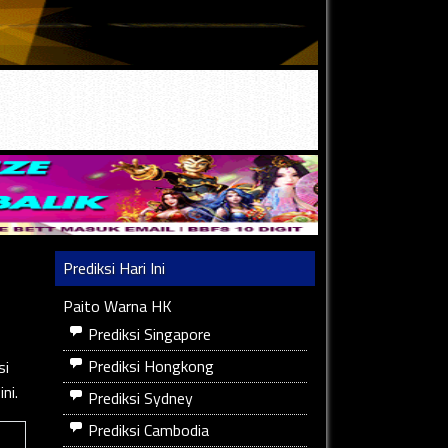
Prediksi Hari Ini
Paito Warna HK
Prediksi Singapore
Prediksi Hongkong
si
ni.
Prediksi Sydney
Prediksi Cambodia