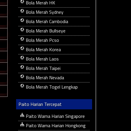
Bola Merah HK
Bola Merah Sydney
Bola Merah Cambodia
Bola Merah Bullseye
Bola Merah Pcso
Bola Merah Korea
Bola Merah Laos
Bola Merah Taipei
Bola Merah Nevada
Bola Merah Togel Lengkap
Paito Harian Tercepat
Paito Warna Harian Singapore
Paito Warna Harian Hongkong