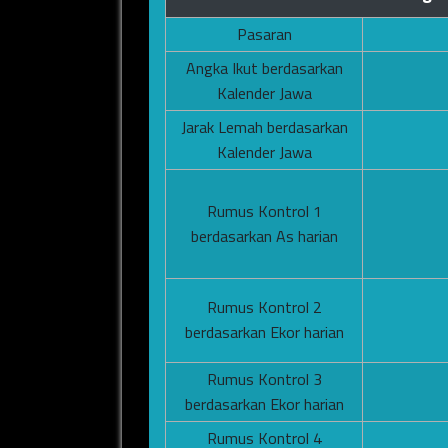
Pasaran
Angka Ikut berdasarkan
Kalender Jawa
Jarak Lemah berdasarkan
Kalender Jawa
Rumus Kontrol 1
berdasarkan As harian
Rumus Kontrol 2
berdasarkan Ekor harian
Rumus Kontrol 3
berdasarkan Ekor harian
Rumus Kontrol 4