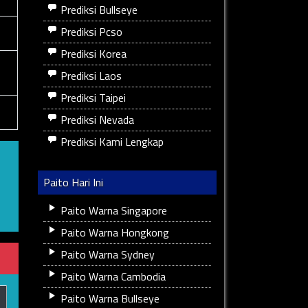
Prediksi Bullseye
Prediksi Pcso
Prediksi Korea
Prediksi Laos
Prediksi Taipei
Prediksi Nevada
Prediksi Kami Lengkap
Paito Hari Ini
Paito Warna Singapore
Paito Warna Hongkong
Paito Warna Sydney
Paito Warna Cambodia
Paito Warna Bullseye