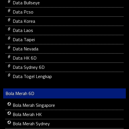
Data Bullseye
Data Pcso
Data Korea
Data Laos
Data Taipei
Data Nevada
Data HK 6D
Data Sydney 6D
Data Togel Lengkap
Bola Merah 6D
Bola Merah Singapore
Bola Merah HK
Bola Merah Sydney