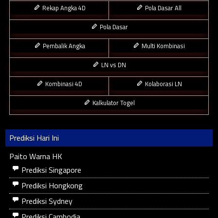
Rekap Angka 4D
Pola Dasar All
Pola Dasar
Pembalik Angka
Multi Kombinasi
LN vs DN
Kombinasi 4D
Kolaborasi LN
Kalkulator Togel
Prediksi Hari Ini
Paito Warna HK
Prediksi Singapore
Prediksi Hongkong
Prediksi Sydney
Prediksi Cambodia