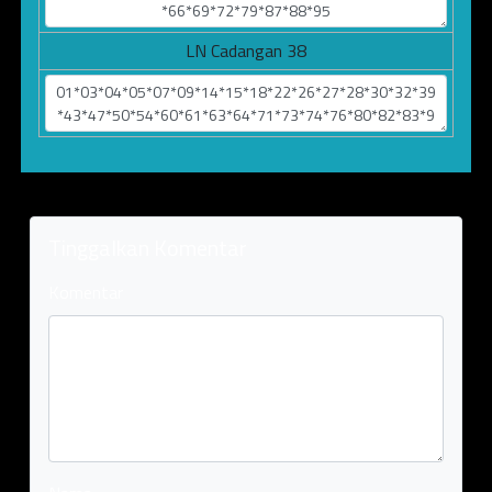
LN Cadangan 38
Tinggalkan Komentar
Komentar