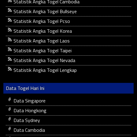
Statistik Angka Togel Cambodia
Statistik Angka Togel Bullseye
Statistik Angka Togel Pcso
Statistik Angka Togel Korea
Statistik Angka Togel Laos
Statistik Angka Togel Taipei
Statistik Angka Togel Nevada
Statistik Angka Togel Lengkap
Data Togel Hari Ini
Data Singapore
Data Hongkong
Data Sydney
Data Cambodia