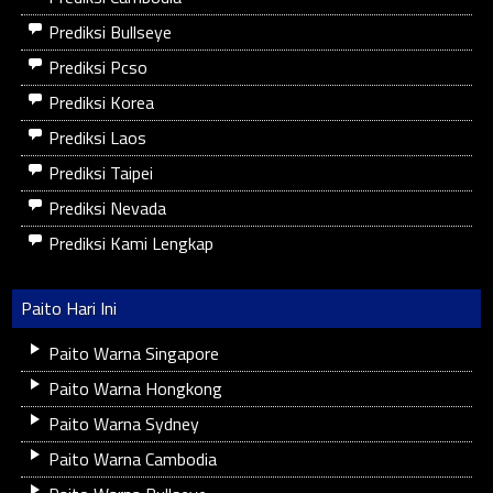
Prediksi Bullseye
Prediksi Pcso
Prediksi Korea
Prediksi Laos
Prediksi Taipei
Prediksi Nevada
Prediksi Kami Lengkap
Paito Hari Ini
Paito Warna Singapore
Paito Warna Hongkong
Paito Warna Sydney
Paito Warna Cambodia