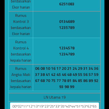
berdasarkan
6251083
Ekor harian
Rumus
Kontrol 3
0134689
berdasarkan
1235789
Ekor harian
Rumus
Kontrol 4
1234578
berdasarkan
1234789
kepala harian
Rumus
06 08 10 16 17 20 21 24 29 31 34 36
Angka Mati
37 38 41 42 45 46 48 49 55 56 57 59
berdasarkan
67 68 70 75 77 78 81 84 85 86 89 92
kepala harian
93 98 99
LN Utama 19