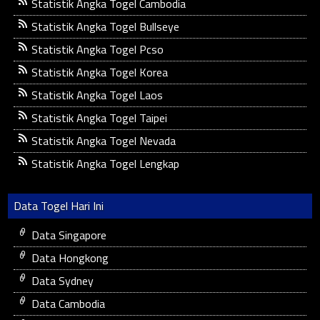
Statistik Angka Togel Cambodia
Statistik Angka Togel Bullseye
Statistik Angka Togel Pcso
Statistik Angka Togel Korea
Statistik Angka Togel Laos
Statistik Angka Togel Taipei
Statistik Angka Togel Nevada
Statistik Angka Togel Lengkap
Data Togel Hari Ini
Data Singapore
Data Hongkong
Data Sydney
Data Cambodia