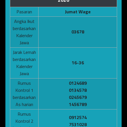
Pasaran
Jumat Wage
Angka Ikut
berdasarkan
03678
Kalender
Jawa
Jarak Lemah
berdasarkan
16-36
Kalender
Jawa
Rumus
0124689
Kontrol 1
0134578
berdasarkan
0245679
As harian
1456789
Rumus
0912574
Kontrol 2
7531028