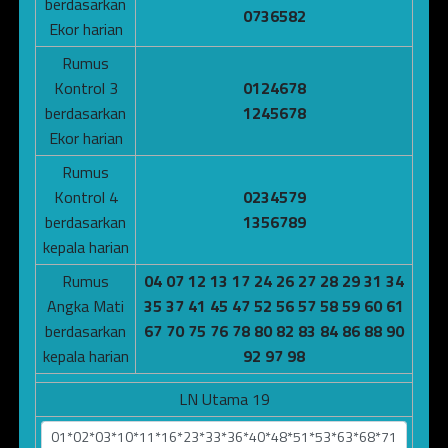
berdasarkan
0736582
Ekor harian
Rumus
Kontrol 3
0124678
berdasarkan
1245678
Ekor harian
Rumus
Kontrol 4
0234579
berdasarkan
1356789
kepala harian
Rumus
04 07 12 13 17 24 26 27 28 29 31 34
Angka Mati
35 37 41 45 47 52 56 57 58 59 60 61
berdasarkan
67 70 75 76 78 80 82 83 84 86 88 90
kepala harian
92 97 98
LN Utama 19