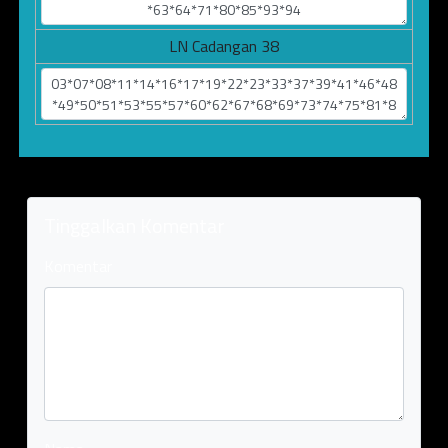
LN Cadangan 38
Tinggalkan Komentar
Komentar