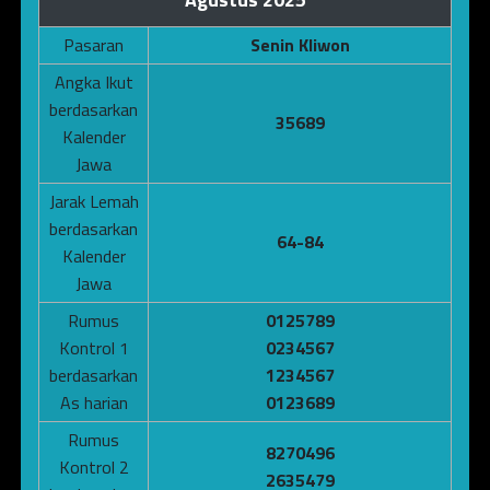
Pasaran
Senin Kliwon
Angka Ikut
berdasarkan
35689
Kalender
Jawa
Jarak Lemah
berdasarkan
64-84
Kalender
Jawa
Rumus
0125789
Kontrol 1
0234567
berdasarkan
1234567
As harian
0123689
Rumus
8270496
Kontrol 2
2635479