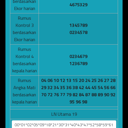
berdasarkan
4675329
Ekor harian
Rumus
Kontrol 3
1345789
berdasarkan
0234578
Ekor harian
Rumus
Kontrol 4
0234679
berdasarkan
1236789
kepala harian
Rumus
04 06 10 12 13 15 20 24 25 26 27 28
Angka Mati
29 32 34 35 36 38 42 44 45 54 56 66
berdasarkan
70 72 76 77 79 82 84 87 88 89 90 92
kepala harian
95 96 98
LN Utama 19