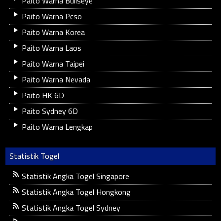
Paito Warna Bullseye
Paito Warna Pcso
Paito Warna Korea
Paito Warna Laos
Paito Warna Taipei
Paito Warna Nevada
Paito HK 6D
Paito Sydney 6D
Paito Warna Lengkap
Statistik Togel
Statistik Angka Togel Singapore
Statistik Angka Togel Hongkong
Statistik Angka Togel Sydney