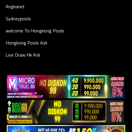
Angkanet
Sydneypools
welcome To Hongkong Pools
Hongkong Pools Asli
Live Draw Hk Asli