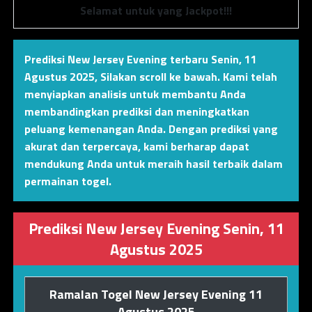
Selamat untuk yang Jackpot!!!
Prediksi New Jersey Evening terbaru Senin, 11
Agustus 2025
,
Silakan scroll ke bawah. Kami telah
menyiapkan analisis untuk membantu Anda
membandingkan prediksi dan meningkatkan
peluang kemenangan Anda. Dengan prediksi yang
akurat dan terpercaya, kami berharap dapat
mendukung Anda untuk meraih hasil terbaik dalam
permainan togel.
Prediksi New Jersey Evening Senin, 11
Agustus 2025
Ramalan Togel New Jersey Evening 11
Agustus 2025