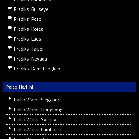
Prediksi Bullseye
Prediksi Pcso
Prediksi Korea
Prediksi Laos
Prediksi Taipei
Prediksi Nevada
Prediksi Kami Lengkap
Paito Hari Ini
Paito Warna Singapore
Paito Warna Hongkong
Paito Warna Sydney
Paito Warna Cambodia