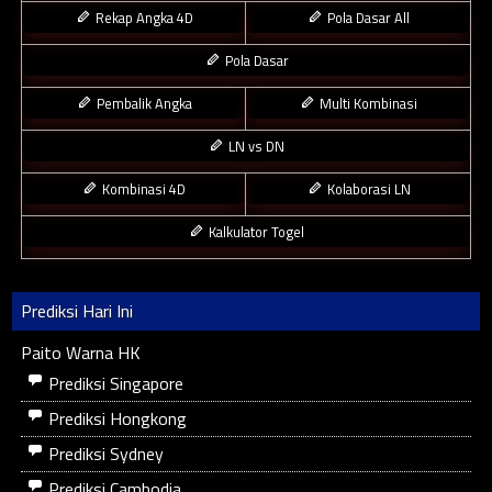
Rekap Angka 4D
Pola Dasar All
Pola Dasar
Pembalik Angka
Multi Kombinasi
LN vs DN
Kombinasi 4D
Kolaborasi LN
Kalkulator Togel
Prediksi Hari Ini
Paito Warna HK
Prediksi Singapore
Prediksi Hongkong
Prediksi Sydney
Prediksi Cambodia