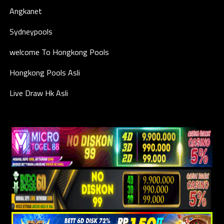
Angkanet
Sydneypools
welcome To Hongkong Pools
Hongkong Pools Asli
Live Draw Hk Asli