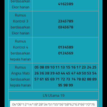
berdasarkan
4162389
Ekor harian
Rumus
Kontrol 3
2345789
berdasarkan
0345678
Ekor harian
Rumus
Kontrol 4
0134589
berdasarkan
0124569
kepala harian
Rumus
05 08 09 10 11 13 15 16 17 23 24 25
Angka Mati
26 36 38 39 40 44 45 47 49 50 53 54
berdasarkan
57 61 65 69 71 72 73 74 78 82 88 89
kepala harian
95 98 99
LN Utama 19