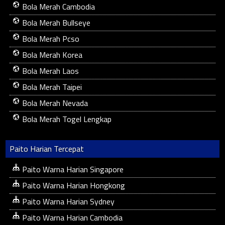
Bola Merah Cambodia
Bola Merah Bullseye
Bola Merah Pcso
Bola Merah Korea
Bola Merah Laos
Bola Merah Taipei
Bola Merah Nevada
Bola Merah Togel Lengkap
Paito Harian Tercepat
Paito Warna Harian Singapore
Paito Warna Harian Hongkong
Paito Warna Harian Sydney
Paito Warna Harian Cambodia