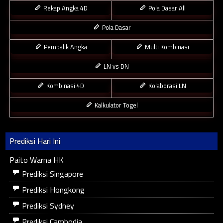
Rekap Angka 4D
Pola Dasar All
Pola Dasar
Pembalik Angka
Multi Kombinasi
LN vs DN
Kombinasi 4D
Kolaborasi LN
Kalkulator Togel
Prediksi Hari Ini
Paito Warna HK
Prediksi Singapore
Prediksi Hongkong
Prediksi Sydney
Prediksi Cambodia