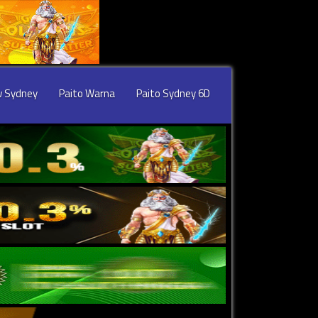
w Sydney
Paito Warna
Paito Sydney 6D