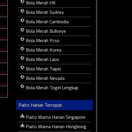
Bola Merah HK
Bola Merah Sydney
Bola Merah Cambodia
Bola Merah Bullseye
Bola Merah Pcso
Bola Merah Korea
Bola Merah Laos
Bola Merah Taipei
Bola Merah Nevada
Bola Merah Togel Lengkap
Paito Harian Tercepat
Paito Warna Harian Singapore
Paito Warna Harian Hongkong