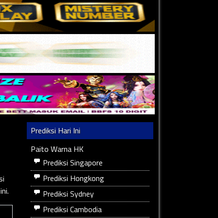
Prediksi Hari Ini
Paito Warna HK
Prediksi Singapore
Prediksi Hongkong
si
ni.
Prediksi Sydney
Prediksi Cambodia