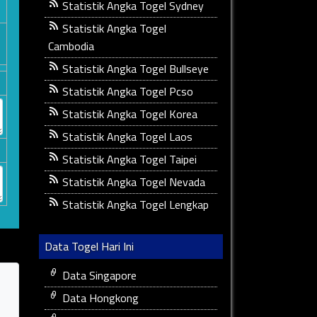
Statistik Angka Togel Sydney
Statistik Angka Togel
4
Cambodia
Statistik Angka Togel Bullseye
Statistik Angka Togel Pcso
Statistik Angka Togel Korea
Statistik Angka Togel Laos
Statistik Angka Togel Taipei
Statistik Angka Togel Nevada
Statistik Angka Togel Lengkap
Data Togel Hari Ini
Data Singapore
Data Hongkong