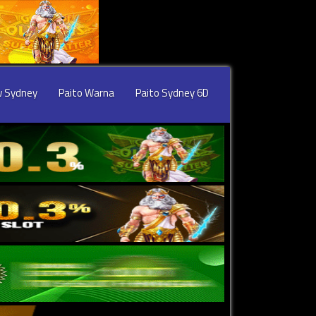
w Sydney
Paito Warna
Paito Sydney 6D