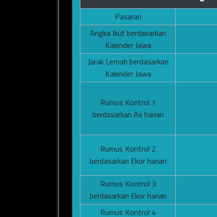
Pasaran
Angka Ikut berdasarkan
Kalender Jawa
Jarak Lemah berdasarkan
Kalender Jawa
Rumus Kontrol 1
berdasarkan As harian
Rumus Kontrol 2
berdasarkan Ekor harian
Rumus Kontrol 3
berdasarkan Ekor harian
Rumus Kontrol 4