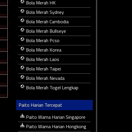
Bola Merah HK
Bola Merah Sydney
Bola Merah Cambodia
Bola Merah Bullseye
Bola Merah Pcso
Bola Merah Korea
Bola Merah Laos
Bola Merah Taipei
Bola Merah Nevada
Bola Merah Togel Lengkap
Paito Harian Tercepat
Paito Warna Harian Singapore
Paito Warna Harian Hongkong