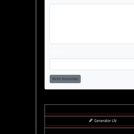
Nama
Kirim Komentar
Generator LN