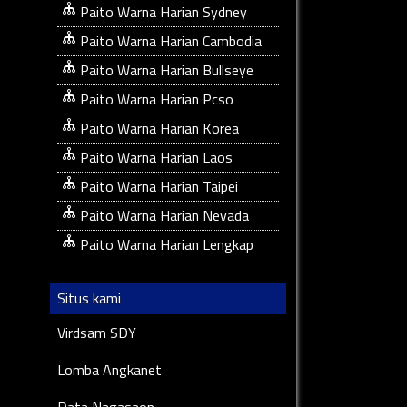
Paito Warna Harian Sydney
Paito Warna Harian Cambodia
Paito Warna Harian Bullseye
Paito Warna Harian Pcso
Paito Warna Harian Korea
Paito Warna Harian Laos
Paito Warna Harian Taipei
Paito Warna Harian Nevada
Paito Warna Harian Lengkap
Situs kami
Virdsam SDY
Lomba Angkanet
Data Nagasaon