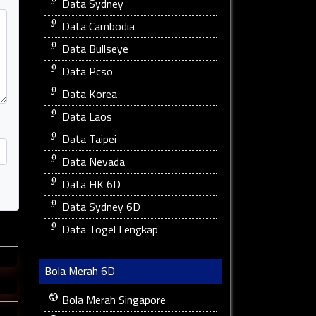
Data Sydney
Data Cambodia
Data Bullseye
Data Pcso
Data Korea
Data Laos
Data Taipei
Data Nevada
Data HK 6D
Data Sydney 6D
Data Togel Lengkap
Bola Merah 6D
Bola Merah Singapore