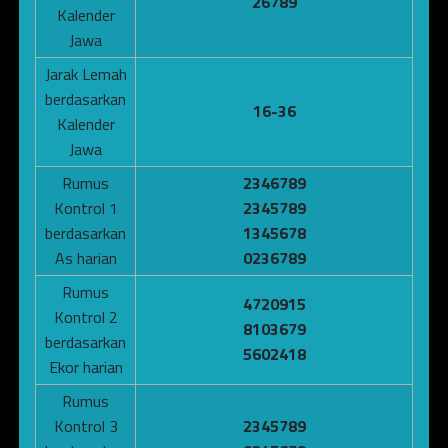
26789
Kalender
Jawa
Jarak Lemah
berdasarkan
16-36
Kalender
Jawa
Rumus
2346789
Kontrol 1
2345789
berdasarkan
1345678
As harian
0236789
Rumus
4720915
Kontrol 2
8103679
berdasarkan
5602418
Ekor harian
Rumus
Kontrol 3
2345789