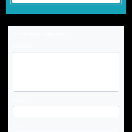
Tinggalkan Komentar
Komentar
Nama
Email