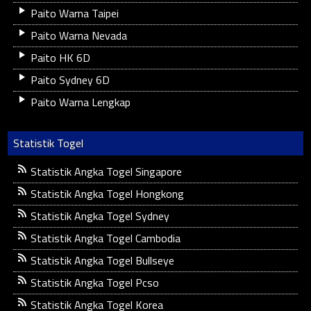
Paito Warna Taipei
Paito Warna Nevada
Paito HK 6D
Paito Sydney 6D
Paito Warna Lengkap
Statistik Togel
Statistik Angka Togel Singapore
Statistik Angka Togel Hongkong
Statistik Angka Togel Sydney
Statistik Angka Togel Cambodia
Statistik Angka Togel Bullseye
Statistik Angka Togel Pcso
Statistik Angka Togel Korea