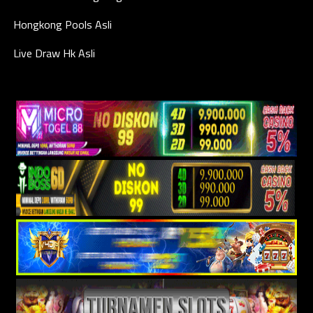
Hongkong Pools Asli
Live Draw Hk Asli