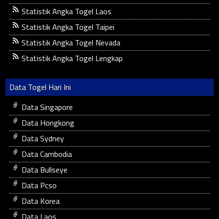
Statistik Angka Togel Laos
Statistik Angka Togel Taipei
Statistik Angka Togel Nevada
Statistik Angka Togel Lengkap
Data Togel Hari Ini
Data Singapore
Data Hongkong
Data Sydney
Data Cambodia
Data Bullseye
Data Pcso
Data Korea
Data Laos