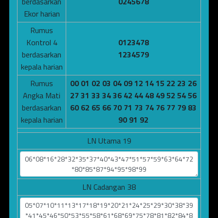
berdasarkan
0245678
Ekor harian
Rumus
Kontrol 4
0123478
berdasarkan
1234579
kepala harian
Rumus
00 01 02 03 04 09 12 14 15 22 23 26
Angka Mati
27 31 33 34 36 42 44 48 49 52 54 56
berdasarkan
60 62 65 66 70 71 73 74 76 77 79 83
kepala harian
90 91 92
LN Utama 19
LN Cadangan 38