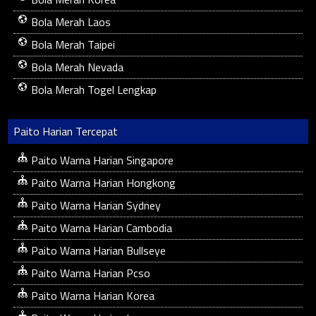
Bola Merah Laos
Bola Merah Taipei
Bola Merah Nevada
Bola Merah Togel Lengkap
Paito Harian Tercepat
Paito Warna Harian Singapore
Paito Warna Harian Hongkong
Paito Warna Harian Sydney
Paito Warna Harian Cambodia
Paito Warna Harian Bullseye
Paito Warna Harian Pcso
Paito Warna Harian Korea