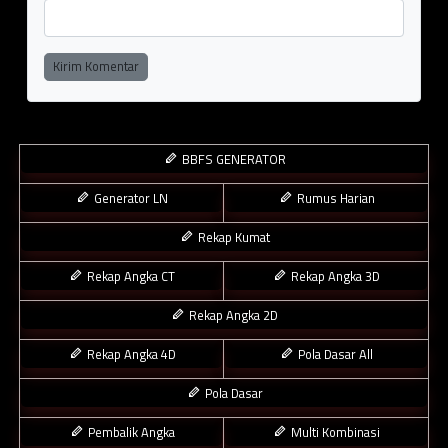
Kirim Komentar
BBFS GENERATOR
Generator LN
Rumus Harian
Rekap Kumat
Rekap Angka CT
Rekap Angka 3D
Rekap Angka 2D
Rekap Angka 4D
Pola Dasar All
Pola Dasar
Pembalik Angka
Multi Kombinasi