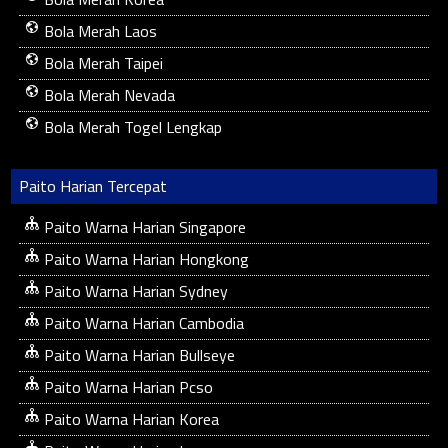
Bola Merah Laos
Bola Merah Taipei
Bola Merah Nevada
Bola Merah Togel Lengkap
Paito Harian Tercepat
Paito Warna Harian Singapore
Paito Warna Harian Hongkong
Paito Warna Harian Sydney
Paito Warna Harian Cambodia
Paito Warna Harian Bullseye
Paito Warna Harian Pcso
Paito Warna Harian Korea