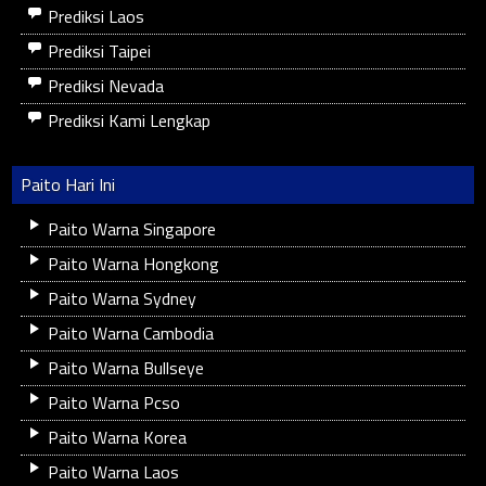
Prediksi Laos
Prediksi Taipei
Prediksi Nevada
Prediksi Kami Lengkap
Paito Hari Ini
Paito Warna Singapore
Paito Warna Hongkong
Paito Warna Sydney
Paito Warna Cambodia
Paito Warna Bullseye
Paito Warna Pcso
Paito Warna Korea
Paito Warna Laos