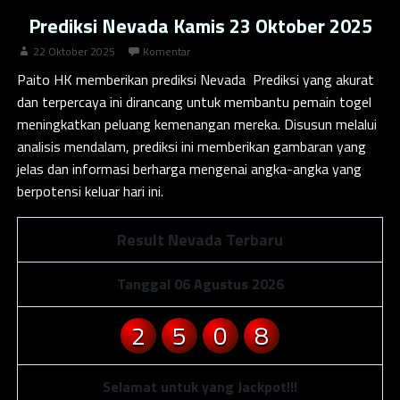
Prediksi Nevada Kamis 23 Oktober 2025
22 Oktober 2025
Komentar
Paito HK
memberikan prediksi Nevada Prediksi yang akurat
dan terpercaya ini dirancang untuk membantu pemain togel
meningkatkan peluang kemenangan mereka. Disusun melalui
analisis mendalam, prediksi ini memberikan gambaran yang
jelas dan informasi berharga mengenai angka-angka yang
berpotensi keluar hari ini.
Result Nevada Terbaru
Tanggal 06 Agustus 2026
2
5
0
8
Selamat untuk yang Jackpot!!!