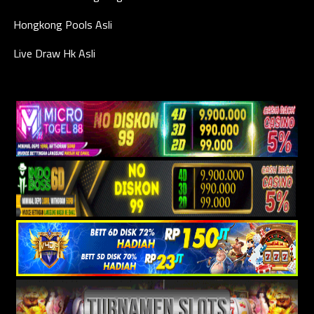
Hongkong Pools Asli
Live Draw Hk Asli