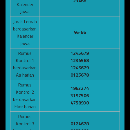
23468
Kalender
Jawa
Jarak Lemah
berdasarkan
46-66
Kalender
Jawa
Rumus
1245679
Kontrol 1
1234568
berdasarkan
1245679
As harian
0125678
Rumus
1963274
Kontrol 2
3197506
berdasarkan
4758930
Ekor harian
Rumus
Kontrol 3
0124678