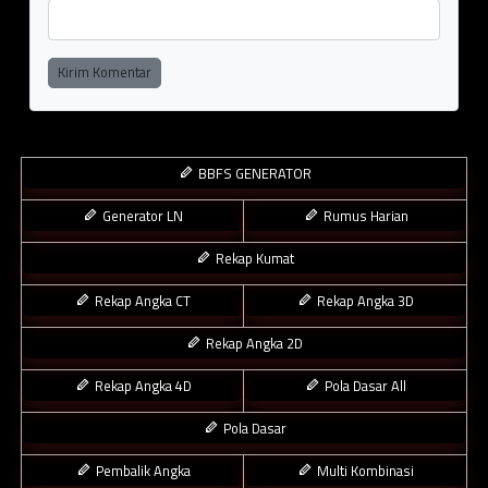
Kirim Komentar
BBFS GENERATOR
Generator LN
Rumus Harian
Rekap Kumat
Rekap Angka CT
Rekap Angka 3D
Rekap Angka 2D
Rekap Angka 4D
Pola Dasar All
Pola Dasar
Pembalik Angka
Multi Kombinasi