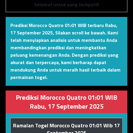
Selamat untuk yang Jackpot!!!
Prediksi Morocco Quatro 01:01 WIB terbaru Rabu,
17 September 2025
,
Silakan scroll ke bawah. Kami
telah menyiapkan analisis untuk membantu Anda
membandingkan prediksi dan meningkatkan
peluang kemenangan Anda. Dengan prediksi yang
akurat dan terpercaya, kami berharap dapat
mendukung Anda untuk meraih hasil terbaik dalam
permainan togel.
Prediksi Morocco Quatro 01:01 WIB
Rabu, 17 September 2025
Ramalan Togel Morocco Quatro 01:01 Wib 17
September 2025