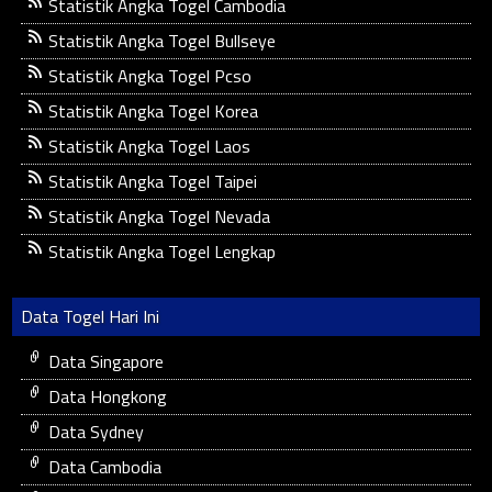
Statistik Angka Togel Cambodia
Statistik Angka Togel Bullseye
Statistik Angka Togel Pcso
Statistik Angka Togel Korea
Statistik Angka Togel Laos
Statistik Angka Togel Taipei
Statistik Angka Togel Nevada
Statistik Angka Togel Lengkap
Data Togel Hari Ini
Data Singapore
Data Hongkong
Data Sydney
Data Cambodia