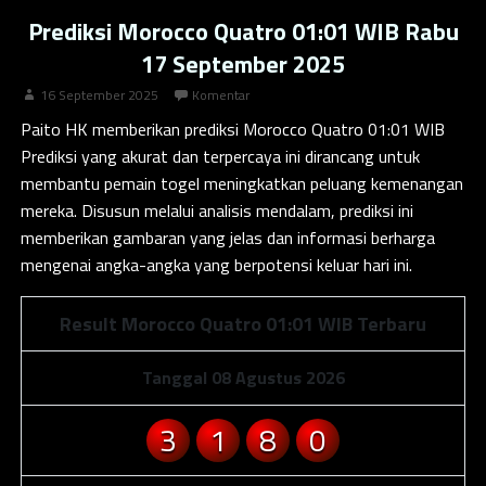
Prediksi Morocco Quatro 01:01 WIB Rabu
17 September 2025
16 September 2025
Komentar
Paito HK
memberikan prediksi Morocco Quatro 01:01 WIB
Prediksi yang akurat dan terpercaya ini dirancang untuk
membantu pemain togel meningkatkan peluang kemenangan
mereka. Disusun melalui analisis mendalam, prediksi ini
memberikan gambaran yang jelas dan informasi berharga
mengenai angka-angka yang berpotensi keluar hari ini.
Result Morocco Quatro 01:01 WIB Terbaru
Tanggal 08 Agustus 2026
3
1
8
0