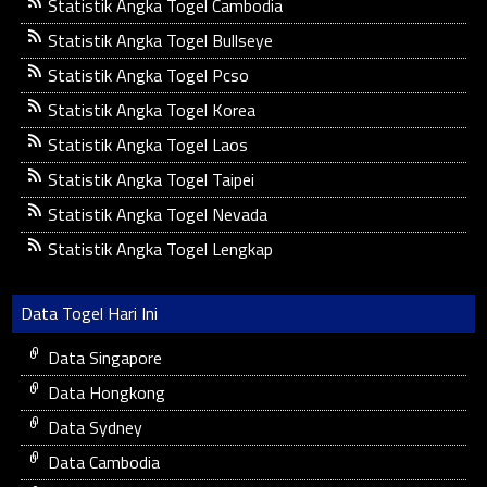
Statistik Angka Togel Cambodia
Statistik Angka Togel Bullseye
Statistik Angka Togel Pcso
Statistik Angka Togel Korea
Statistik Angka Togel Laos
Statistik Angka Togel Taipei
Statistik Angka Togel Nevada
Statistik Angka Togel Lengkap
Data Togel Hari Ini
Data Singapore
Data Hongkong
Data Sydney
Data Cambodia