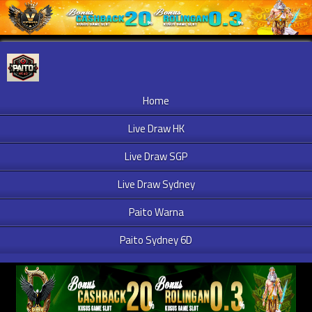
Home
Live Draw HK
Live Draw SGP
Live Draw Sydney
Paito Warna
Paito Sydney 6D