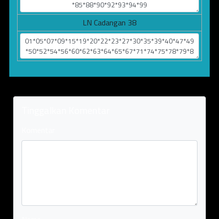
LN Cadangan 38
Tinggalkan Komentar
Komentar