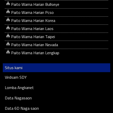
Paito Warna Harian Bullseye
Paito Warna Harian Pcso
Paito Warna Harian Korea
Paito Warna Harian Laos
Paito Warna Harian Taipei
Paito Warna Harian Nevada
Paito Warna Harian Lengkap
Situs kami
Virdsam SDY
Lomba Angkanet
Data Nagasaon
Data 6D Naga saon