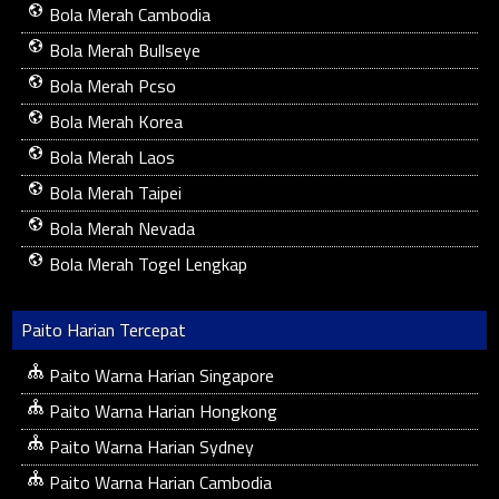
Bola Merah Cambodia
Bola Merah Bullseye
Bola Merah Pcso
Bola Merah Korea
Bola Merah Laos
Bola Merah Taipei
Bola Merah Nevada
Bola Merah Togel Lengkap
Paito Harian Tercepat
Paito Warna Harian Singapore
Paito Warna Harian Hongkong
Paito Warna Harian Sydney
Paito Warna Harian Cambodia