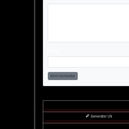
Nama
Kirim Komentar
Generator LN