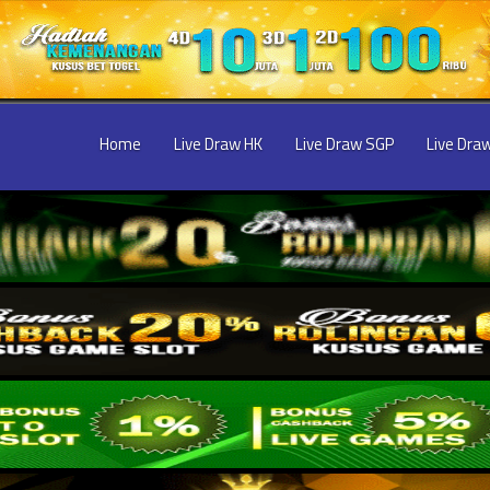
Home
Live Draw HK
Live Draw SGP
Live Dra