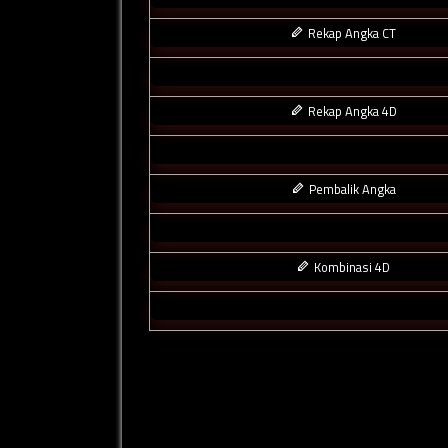
Rekap Angka CT
Rekap Angka 4D
Pembalik Angka
Kombinasi 4D