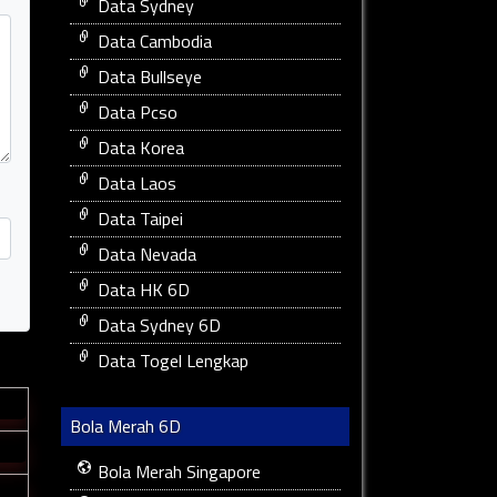
Data Sydney
Data Cambodia
Data Bullseye
Data Pcso
Data Korea
Data Laos
Data Taipei
Data Nevada
Data HK 6D
Data Sydney 6D
Data Togel Lengkap
Bola Merah 6D
Bola Merah Singapore