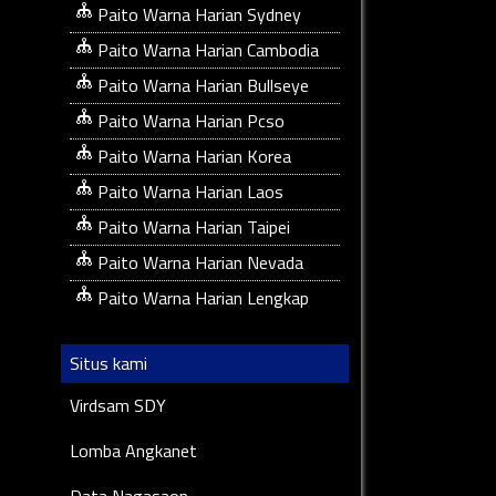
Paito Warna Harian Sydney
Paito Warna Harian Cambodia
Paito Warna Harian Bullseye
Paito Warna Harian Pcso
Paito Warna Harian Korea
Paito Warna Harian Laos
Paito Warna Harian Taipei
Paito Warna Harian Nevada
Paito Warna Harian Lengkap
Situs kami
Virdsam SDY
Lomba Angkanet
Data Nagasaon