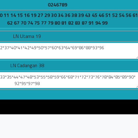
0246789
0 11 14 15 16 19 27 29 30 34 36 38 39 43 45 46 51 52 54 56 6
62 67 70 74 75 77 79 80 81 82 83 87 91 94 99
LN Utama 19
LN Cadangan 38