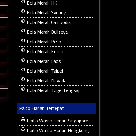
Bola Merah HK
Bola Merah Sydney
Bola Merah Cambodia
Bola Merah Bullseye
Bola Merah Pcso
Bola Merah Korea
Bola Merah Laos
Bola Merah Taipei
Bola Merah Nevada
Bola Merah Togel Lengkap
Paito Harian Tercepat
Paito Warna Harian Singapore
Paito Warna Harian Hongkong