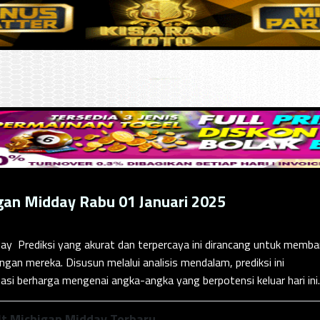
igan Midday Rabu 01 Januari 2025
ay Prediksi yang akurat dan terpercaya ini dirancang untuk memb
an mereka. Disusun melalui analisis mendalam, prediksi ini
si berharga mengenai angka-angka yang berpotensi keluar hari ini.
lt Michigan Midday Terbaru