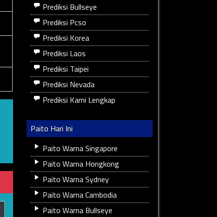
Prediksi Bullseye
Prediksi Pcso
Prediksi Korea
Prediksi Laos
Prediksi Taipei
Prediksi Nevada
Prediksi Kami Lengkap
Paito Hari Ini
Paito Warna Singapore
Paito Warna Hongkong
Paito Warna Sydney
Paito Warna Cambodia
Paito Warna Bullseye