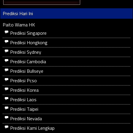
Prediksi Hari Ini
Paito Warna HK
Prediksi Singapore
Prediksi Hongkong
Prediksi Sydney
Prediksi Cambodia
Prediksi Bullseye
Prediksi Pcso
Prediksi Korea
Prediksi Laos
Prediksi Taipei
Prediksi Nevada
Prediksi Kami Lengkap