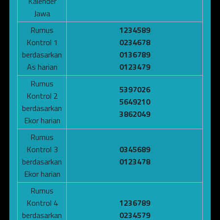
Kalender
Jawa
Rumus
1234589
Kontrol 1
0234678
berdasarkan
0136789
As harian
0123479
Rumus
5397026
Kontrol 2
5649210
berdasarkan
3862049
Ekor harian
Rumus
Kontrol 3
0345689
berdasarkan
0123478
Ekor harian
Rumus
Kontrol 4
1236789
berdasarkan
0234579