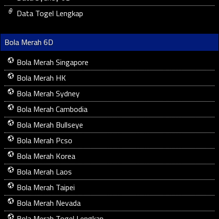
Data Togel Lengkap
Bola Merah 6D
Bola Merah Singapore
Bola Merah HK
Bola Merah Sydney
Bola Merah Cambodia
Bola Merah Bullseye
Bola Merah Pcso
Bola Merah Korea
Bola Merah Laos
Bola Merah Taipei
Bola Merah Nevada
Bola Merah Togel Lengkap