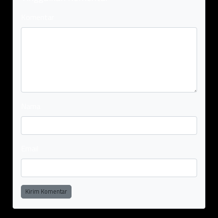
Komentar
Nama
Email
Kirim Komentar