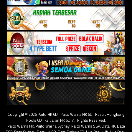
Copyright © 2026 Paito HK 6D | Paito Warna HK 6D | Result Hongkong
Pools 6D | Keluaran HK 6D. All Rights Reserved.
Paito Warna HK
,
Paito Warna Sydney
,
Paito Warna SGP
,
Data HK
,
Data
SGP
,
Data Sydney
,
Data HK 6D
,
Data Sydney 6D
,
Live Draw HK
,
Live Draw