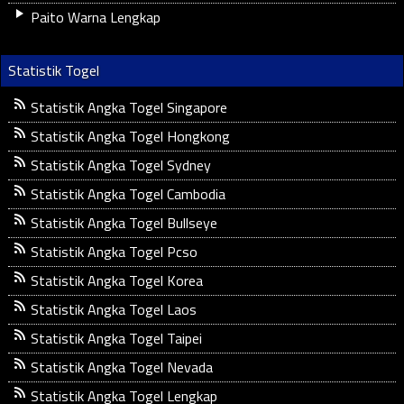
Paito Warna Lengkap
Statistik Togel
Statistik Angka Togel Singapore
Statistik Angka Togel Hongkong
Statistik Angka Togel Sydney
Statistik Angka Togel Cambodia
Statistik Angka Togel Bullseye
Statistik Angka Togel Pcso
Statistik Angka Togel Korea
Statistik Angka Togel Laos
Statistik Angka Togel Taipei
Statistik Angka Togel Nevada
Statistik Angka Togel Lengkap