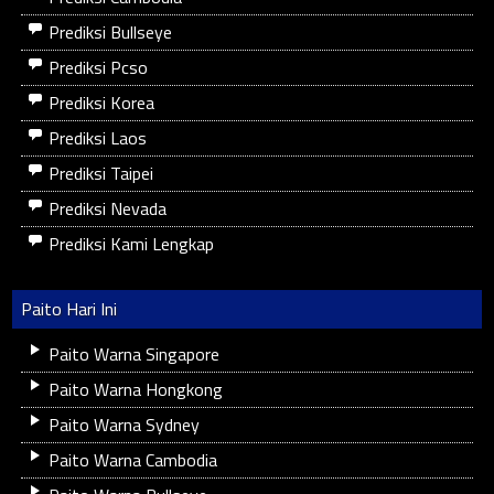
Prediksi Bullseye
Prediksi Pcso
Prediksi Korea
Prediksi Laos
Prediksi Taipei
Prediksi Nevada
Prediksi Kami Lengkap
Paito Hari Ini
Paito Warna Singapore
Paito Warna Hongkong
Paito Warna Sydney
Paito Warna Cambodia