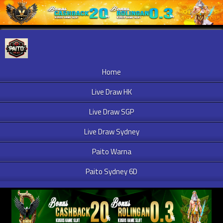
Home
Live Draw HK
Live Draw SGP
Live Draw Sydney
Paito Warna
Paito Sydney 6D