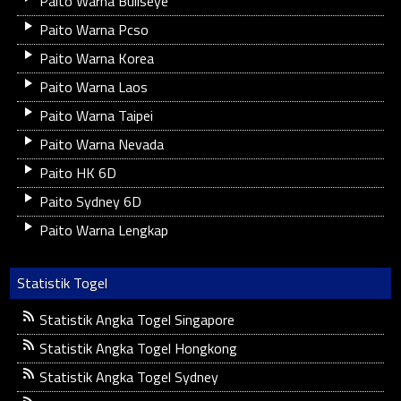
Paito Warna Bullseye
Paito Warna Pcso
Paito Warna Korea
Paito Warna Laos
Paito Warna Taipei
Paito Warna Nevada
Paito HK 6D
Paito Sydney 6D
Paito Warna Lengkap
Statistik Togel
Statistik Angka Togel Singapore
Statistik Angka Togel Hongkong
Statistik Angka Togel Sydney