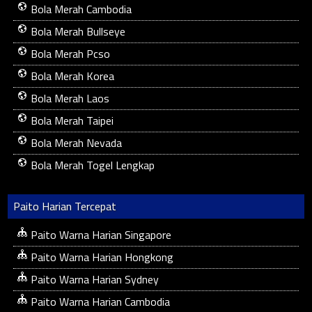
Bola Merah Cambodia
Bola Merah Bullseye
Bola Merah Pcso
Bola Merah Korea
Bola Merah Laos
Bola Merah Taipei
Bola Merah Nevada
Bola Merah Togel Lengkap
Paito Harian Tercepat
Paito Warna Harian Singapore
Paito Warna Harian Hongkong
Paito Warna Harian Sydney
Paito Warna Harian Cambodia