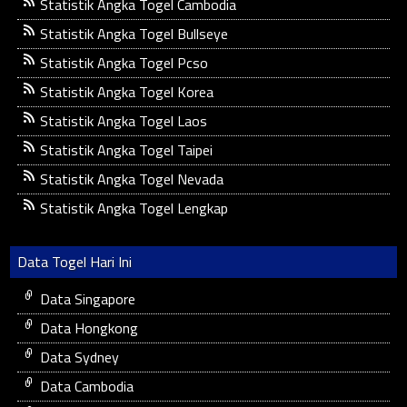
Statistik Angka Togel Cambodia
Statistik Angka Togel Bullseye
Statistik Angka Togel Pcso
Statistik Angka Togel Korea
Statistik Angka Togel Laos
Statistik Angka Togel Taipei
Statistik Angka Togel Nevada
Statistik Angka Togel Lengkap
Data Togel Hari Ini
Data Singapore
Data Hongkong
Data Sydney
Data Cambodia