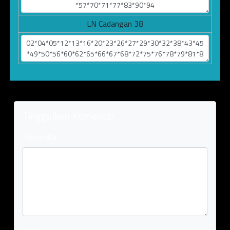
LN Cadangan 38
Tinggalkan Komentar
Komentar