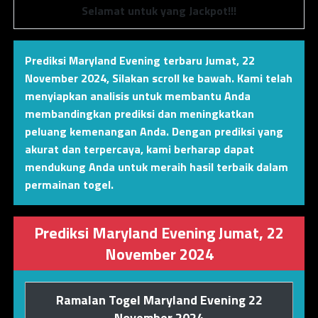
Selamat untuk yang Jackpot!!!
Prediksi Maryland Evening terbaru Jumat, 22
November 2024
,
Silakan scroll ke bawah. Kami telah
menyiapkan analisis untuk membantu Anda
membandingkan prediksi dan meningkatkan
peluang kemenangan Anda. Dengan prediksi yang
akurat dan terpercaya, kami berharap dapat
mendukung Anda untuk meraih hasil terbaik dalam
permainan togel.
Prediksi Maryland Evening Jumat, 22
November 2024
Ramalan Togel Maryland Evening 22
November 2024