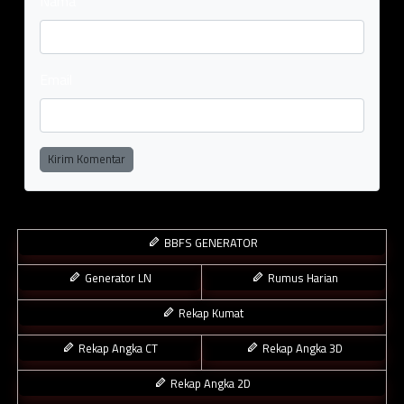
Nama
Email
Kirim Komentar
BBFS GENERATOR
Generator LN
Rumus Harian
Rekap Kumat
Rekap Angka CT
Rekap Angka 3D
Rekap Angka 2D