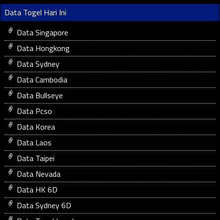
Data Togel Hari Ini
Data Singapore
Data Hongkong
Data Sydney
Data Cambodia
Data Bullseye
Data Pcso
Data Korea
Data Laos
Data Taipei
Data Nevada
Data HK 6D
Data Sydney 6D