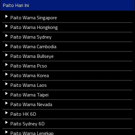
Paito Hari Ini
Paito Warna Singapore
Paito Warna Hongkong
Paito Warna Sydney
Paito Warna Cambodia
Paito Warna Bullseye
Paito Warna Pcso
Paito Warna Korea
Paito Warna Laos
Paito Warna Taipei
Paito Warna Nevada
Paito HK 6D
Paito Sydney 6D
Paito Warna Lengkap