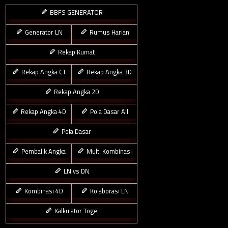
BBFS GENERATOR
Generator LN
Rumus Harian
Rekap Kumat
Rekap Angka CT
Rekap Angka 3D
Rekap Angka 2D
Rekap Angka 4D
Pola Dasar All
Pola Dasar
Pembalik Angka
Multi Kombinasi
LN vs DN
Kombinasi 4D
Kolaborasi LN
Kalkulator Togel