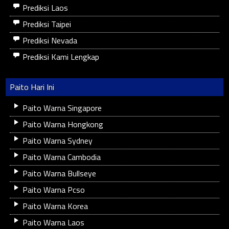
Prediksi Laos
Prediksi Taipei
Prediksi Nevada
Prediksi Kami Lengkap
Paito Hari Ini
Paito Warna Singapore
Paito Warna Hongkong
Paito Warna Sydney
Paito Warna Cambodia
Paito Warna Bullseye
Paito Warna Pcso
Paito Warna Korea
Paito Warna Laos