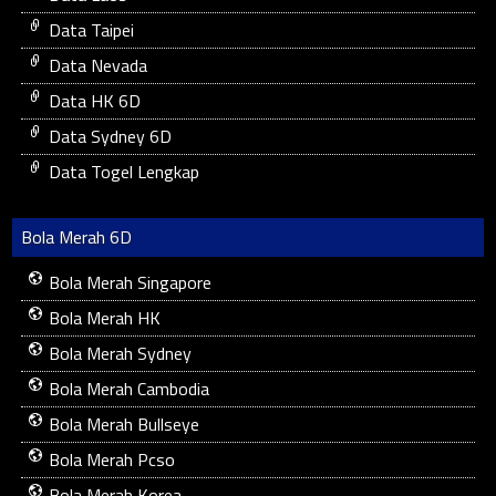
Data Taipei
Data Nevada
Data HK 6D
Data Sydney 6D
Data Togel Lengkap
Bola Merah 6D
Bola Merah Singapore
Bola Merah HK
Bola Merah Sydney
Bola Merah Cambodia
Bola Merah Bullseye
Bola Merah Pcso
Bola Merah Korea