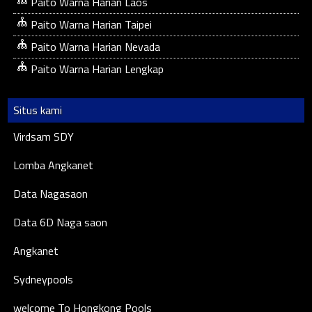
Paito Warna Harian Laos
Paito Warna Harian Taipei
Paito Warna Harian Nevada
Paito Warna Harian Lengkap
Situs kami
Virdsam SDY
Lomba Angkanet
Data Nagasaon
Data 6D Naga saon
Angkanet
Sydneypools
welcome To Hongkong Pools