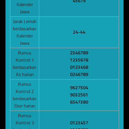
45679
Kalender
Jawa
Jarak Lemah
berdasarkan
24-44
Kalender
Jawa
Rumus
2346789
Kontrol 1
1235678
berdasarkan
0123468
As harian
0246789
Rumus
9627504
Kontrol 2
9032561
berdasarkan
6547380
Ekor harian
Rumus
Kontrol 3
0123457