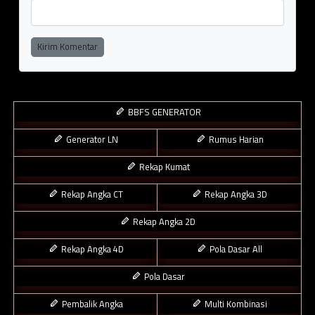
Kirim Komentar
BBFS GENERATOR
Generator LN
Rumus Harian
Rekap Kumat
Rekap Angka CT
Rekap Angka 3D
Rekap Angka 2D
Rekap Angka 4D
Pola Dasar All
Pola Dasar
Pembalik Angka
Multi Kombinasi