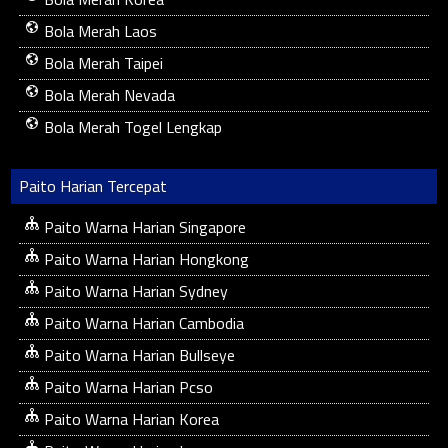
Bola Merah Laos
Bola Merah Taipei
Bola Merah Nevada
Bola Merah Togel Lengkap
Paito Harian Tercepat
Paito Warna Harian Singapore
Paito Warna Harian Hongkong
Paito Warna Harian Sydney
Paito Warna Harian Cambodia
Paito Warna Harian Bullseye
Paito Warna Harian Pcso
Paito Warna Harian Korea