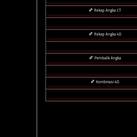
Rekap Angka CT
Rekap Angka 4D
Pembalik Angka
Kombinasi 4D