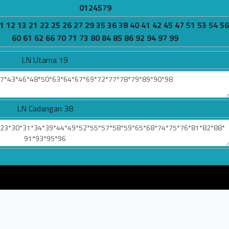
0124579
1 12 13 21 22 25 26 27 29 35 36 38 40 41 42 45 47 51 53 54 5
60 61 62 66 70 71 73 80 84 85 86 92 94 97 99
LN Utama 19
LN Cadangan 38