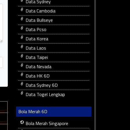
Data Sydney
Data Cambodia
Data Bullseye
Data Pcso
Data Korea
Data Laos
Data Taipei
Data Nevada
Data HK 6D
Data Sydney 6D
Data Togel Lengkap
Bola Merah 6D
Bola Merah Singapore