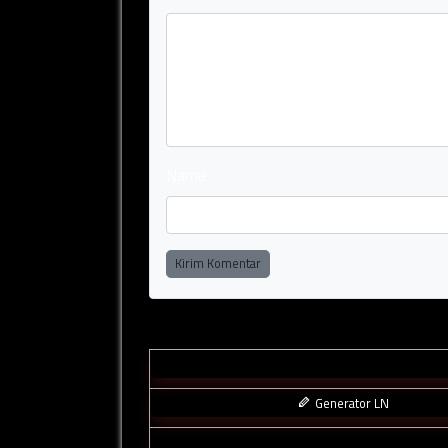
Nama
Kirim Komentar
Generator LN