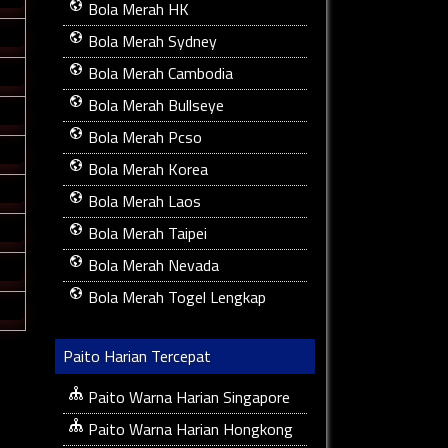
Bola Merah HK
Bola Merah Sydney
Bola Merah Cambodia
Bola Merah Bullseye
Bola Merah Pcso
Bola Merah Korea
Bola Merah Laos
Bola Merah Taipei
Bola Merah Nevada
Bola Merah Togel Lengkap
Paito Harian Tercepat
Paito Warna Harian Singapore
Paito Warna Harian Hongkong