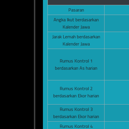
Pasaran
Angka Ikut berdasarkan
Kalender Jawa
Jarak Lemah berdasarkan
Kalender Jawa
Rumus Kontrol 1
berdasarkan As harian
Rumus Kontrol 2
berdasarkan Ekor harian
Rumus Kontrol 3
berdasarkan Ekor harian
Rumus Kontrol 4