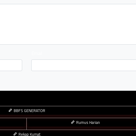
Email
BBFS GENERATOR
Rumus Harian
Rekap Kumat