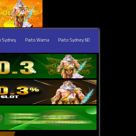
w Sydney
Paito Warna
Paito Sydney 6D