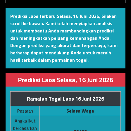
Prediksi Laos terbaru Selasa, 16 Juni 2026
,
Silakan
scroll ke bawah. Kami telah menyiapkan analisis
untuk membantu Anda membandingkan prediksi
dan meningkatkan peluang kemenangan Anda.
Dengan prediksi yang akurat dan terpercaya, kami
berharap dapat mendukung Anda untuk meraih
hasil terbaik dalam permainan togel.
Prediksi Laos Selasa, 16 Juni 2026
Ramalan Togel Laos 16 Juni 2026
Pasaran
Selasa Wage
Angka Ikut
berdasarkan