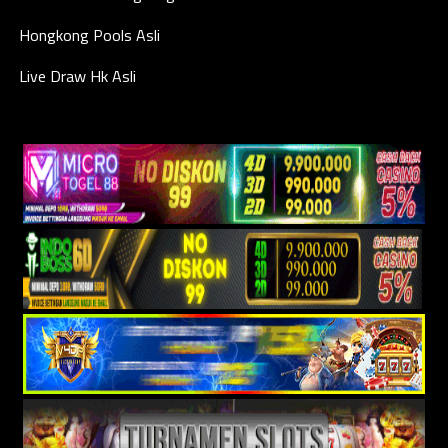
Hongkong Pools Asli
Live Draw Hk Asli