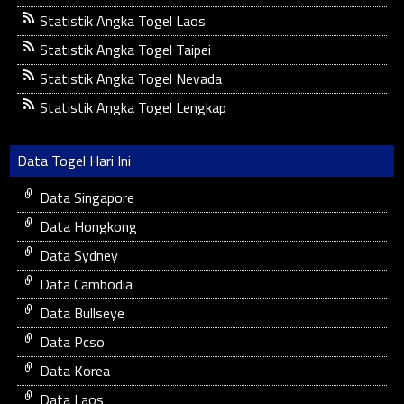
Statistik Angka Togel Laos
Statistik Angka Togel Taipei
Statistik Angka Togel Nevada
Statistik Angka Togel Lengkap
Data Togel Hari Ini
Data Singapore
Data Hongkong
Data Sydney
Data Cambodia
Data Bullseye
Data Pcso
Data Korea
Data Laos