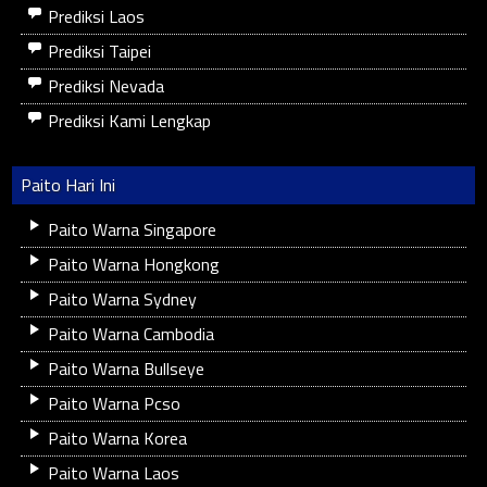
Prediksi Laos
Prediksi Taipei
Prediksi Nevada
Prediksi Kami Lengkap
Paito Hari Ini
Paito Warna Singapore
Paito Warna Hongkong
Paito Warna Sydney
Paito Warna Cambodia
Paito Warna Bullseye
Paito Warna Pcso
Paito Warna Korea
Paito Warna Laos