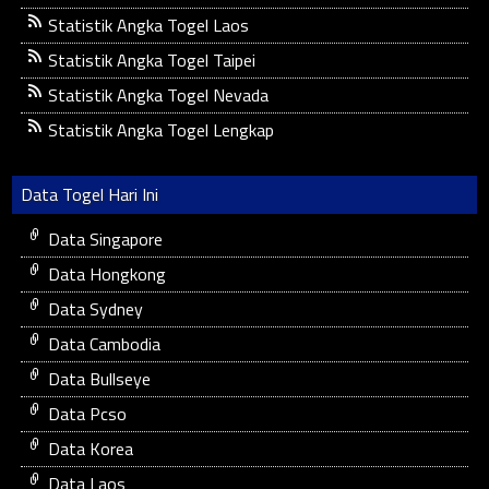
Statistik Angka Togel Laos
Statistik Angka Togel Taipei
Statistik Angka Togel Nevada
Statistik Angka Togel Lengkap
Data Togel Hari Ini
Data Singapore
Data Hongkong
Data Sydney
Data Cambodia
Data Bullseye
Data Pcso
Data Korea
Data Laos