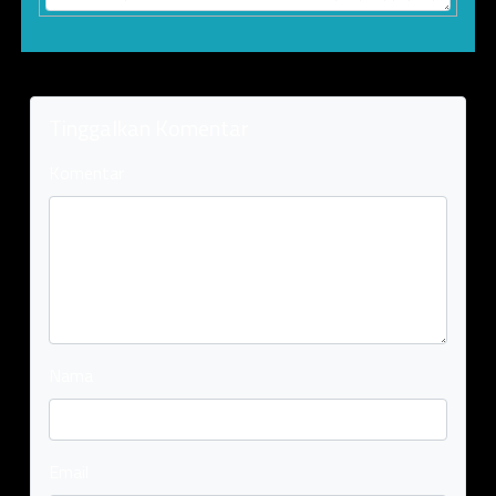
Tinggalkan Komentar
Komentar
Nama
Email