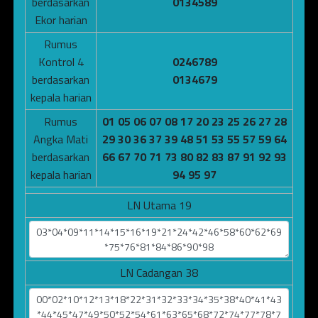
berdasarkan
0134589
Ekor harian
Rumus
Kontrol 4
0246789
berdasarkan
0134679
kepala harian
Rumus
01 05 06 07 08 17 20 23 25 26 27 28
Angka Mati
29 30 36 37 39 48 51 53 55 57 59 64
berdasarkan
66 67 70 71 73 80 82 83 87 91 92 93
kepala harian
94 95 97
LN Utama 19
LN Cadangan 38