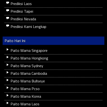
Prediksi Laos
Prediksi Taipei
Prediksi Nevada
Prediksi Kami Lengkap
Paito Hari Ini
Paito Warna Singapore
Paito Warna Hongkong
Paito Warna Sydney
Paito Warna Cambodia
Paito Warna Bullseye
Paito Warna Pcso
Paito Warna Korea
Paito Warna Laos