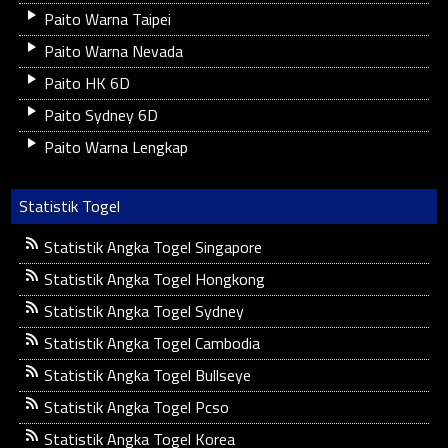
Paito Warna Taipei
Paito Warna Nevada
Paito HK 6D
Paito Sydney 6D
Paito Warna Lengkap
Statistik Togel
Statistik Angka Togel Singapore
Statistik Angka Togel Hongkong
Statistik Angka Togel Sydney
Statistik Angka Togel Cambodia
Statistik Angka Togel Bullseye
Statistik Angka Togel Pcso
Statistik Angka Togel Korea