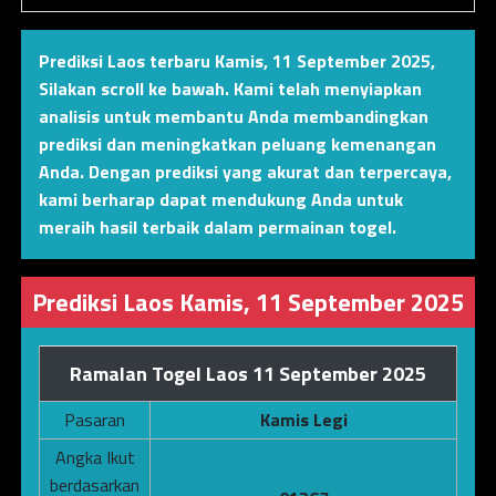
Prediksi Laos terbaru Kamis, 11 September 2025
,
Silakan scroll ke bawah. Kami telah menyiapkan
analisis untuk membantu Anda membandingkan
prediksi dan meningkatkan peluang kemenangan
Anda. Dengan prediksi yang akurat dan terpercaya,
kami berharap dapat mendukung Anda untuk
meraih hasil terbaik dalam permainan togel.
Prediksi Laos Kamis, 11 September 2025
Ramalan Togel Laos 11 September 2025
Pasaran
Kamis Legi
Angka Ikut
berdasarkan