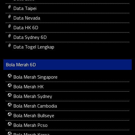
Data Taipei
Data Nevada
Data HK 6D
Data Sydney 6D
Data Togel Lengkap
Bola Merah 6D
Bola Merah Singapore
Bola Merah HK
Bola Merah Sydney
Bola Merah Cambodia
Bola Merah Bullseye
Bola Merah Pcso
Bola Merah Korea