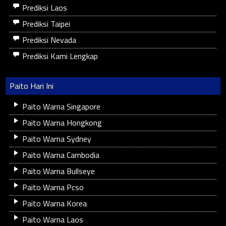
Prediksi Laos
Prediksi Taipei
Prediksi Nevada
Prediksi Kami Lengkap
Paito Hari Ini
Paito Warna Singapore
Paito Warna Hongkong
Paito Warna Sydney
Paito Warna Cambodia
Paito Warna Bullseye
Paito Warna Pcso
Paito Warna Korea
Paito Warna Laos