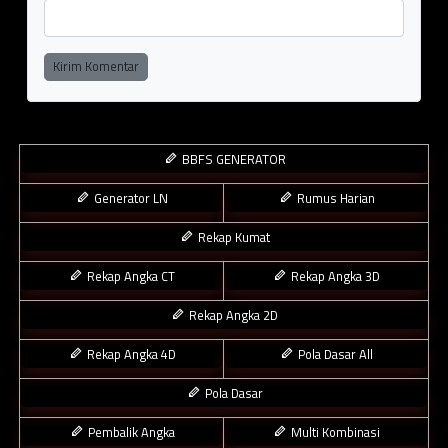
Kirim Komentar
BBFS GENERATOR
Generator LN
Rumus Harian
Rekap Kumat
Rekap Angka CT
Rekap Angka 3D
Rekap Angka 2D
Rekap Angka 4D
Pola Dasar All
Pola Dasar
Pembalik Angka
Multi Kombinasi