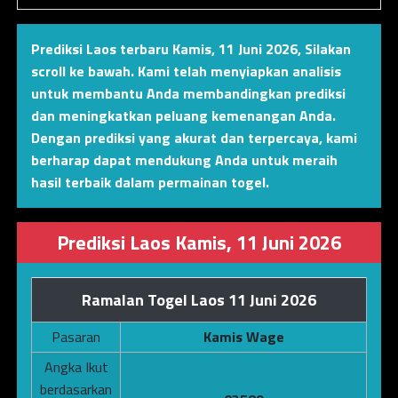
Prediksi Laos terbaru Kamis, 11 Juni 2026
,
Silakan
scroll ke bawah. Kami telah menyiapkan analisis
untuk membantu Anda membandingkan prediksi
dan meningkatkan peluang kemenangan Anda.
Dengan prediksi yang akurat dan terpercaya, kami
berharap dapat mendukung Anda untuk meraih
hasil terbaik dalam permainan togel.
Prediksi Laos Kamis, 11 Juni 2026
Ramalan Togel Laos 11 Juni 2026
Pasaran
Kamis Wage
Angka Ikut
berdasarkan