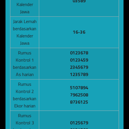
03589
Kalender
Jawa
Jarak Lemah
berdasarkan
16-36
Kalender
Jawa
Rumus
0123678
Kontrol 1
0123459
berdasarkan
2345679
As harian
1235789
Rumus
5107894
Kontrol 2
7962508
berdasarkan
8736125
Ekor harian
Rumus
Kontrol 3
0125679