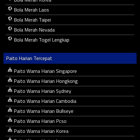
Bola Merah Laos
Bola Merah Taipei
Bola Merah Nevada
Bola Merah Togel Lengkap
Paito Harian Tercepat
Paito Warna Harian Singapore
Paito Warna Harian Hongkong
Paito Warna Harian Sydney
Paito Warna Harian Cambodia
Paito Warna Harian Bullseye
Paito Warna Harian Pcso
Paito Warna Harian Korea