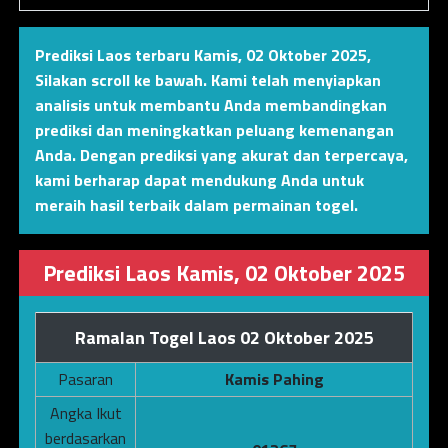
Prediksi Laos terbaru Kamis, 02 Oktober 2025
,
Silakan scroll ke bawah. Kami telah menyiapkan
analisis untuk membantu Anda membandingkan
prediksi dan meningkatkan peluang kemenangan
Anda. Dengan prediksi yang akurat dan terpercaya,
kami berharap dapat mendukung Anda untuk
meraih hasil terbaik dalam permainan togel.
Prediksi Laos Kamis, 02 Oktober 2025
Ramalan Togel Laos 02 Oktober 2025
Pasaran
Kamis Pahing
Angka Ikut
berdasarkan