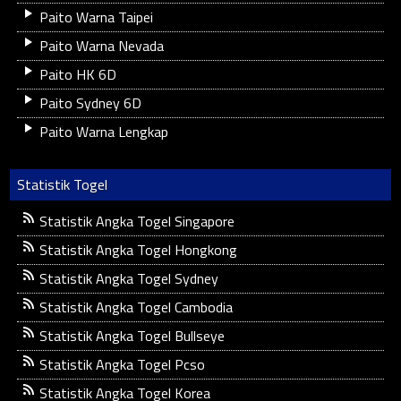
Paito Warna Taipei
Paito Warna Nevada
Paito HK 6D
Paito Sydney 6D
Paito Warna Lengkap
Statistik Togel
Statistik Angka Togel Singapore
Statistik Angka Togel Hongkong
Statistik Angka Togel Sydney
Statistik Angka Togel Cambodia
Statistik Angka Togel Bullseye
Statistik Angka Togel Pcso
Statistik Angka Togel Korea