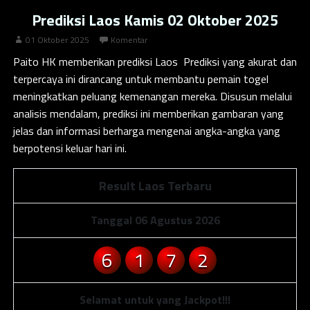
Prediksi Laos Kamis 02 Oktober 2025
01 Oktober 2025
Komentar
Paito HK
memberikan prediksi Laos Prediksi yang akurat dan
terpercaya ini dirancang untuk membantu pemain togel
meningkatkan peluang kemenangan mereka. Disusun melalui
analisis mendalam, prediksi ini memberikan gambaran yang
jelas dan informasi berharga mengenai angka-angka yang
berpotensi keluar hari ini.
Result Laos Terbaru
Tanggal 06 Agustus 2026
6
1
7
2
Selamat untuk yang Jackpot!!!