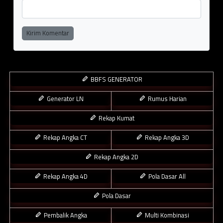
Kirim Komentar
BBFS GENERATOR
Generator LN
Rumus Harian
Rekap Kumat
Rekap Angka CT
Rekap Angka 3D
Rekap Angka 2D
Rekap Angka 4D
Pola Dasar All
Pola Dasar
Pembalik Angka
Multi Kombinasi