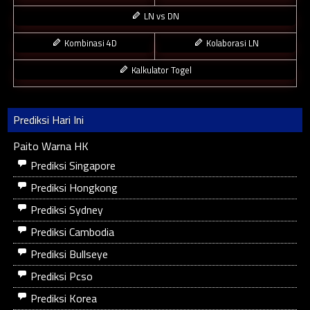
LN vs DN
Kombinasi 4D
Kolaborasi LN
Kalkulator Togel
Prediksi Hari Ini
Paito Warna HK
Prediksi Singapore
Prediksi Hongkong
Prediksi Sydney
Prediksi Cambodia
Prediksi Bullseye
Prediksi Pcso
Prediksi Korea