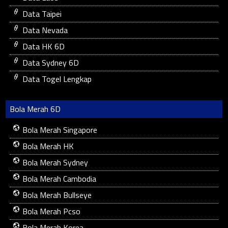
Data Taipei
Data Nevada
Data HK 6D
Data Sydney 6D
Data Togel Lengkap
Bola Merah 6D
Bola Merah Singapore
Bola Merah HK
Bola Merah Sydney
Bola Merah Cambodia
Bola Merah Bullseye
Bola Merah Pcso
Bola Merah Korea