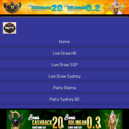
Home
Live Draw HK
Live Draw SGP
Live Draw Sydney
Paito Warna
Paito Sydney 6D