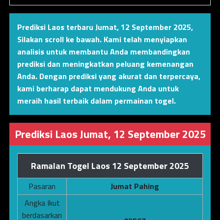
Prediksi Laos terbaru Jumat, 12 September 2025
,
Silakan scroll ke bawah. Kami telah menyiapkan
analisis untuk membantu Anda membandingkan
prediksi dan meningkatkan peluang kemenangan
Anda. Dengan prediksi yang akurat dan terpercaya,
kami berharap dapat mendukung Anda untuk
meraih hasil terbaik dalam permainan togel.
Prediksi Laos Jumat, 12 September 2025
Ramalan Togel Laos 12 September 2025
Pasaran
Jumat Pahing
Angka Ikut
berdasarkan