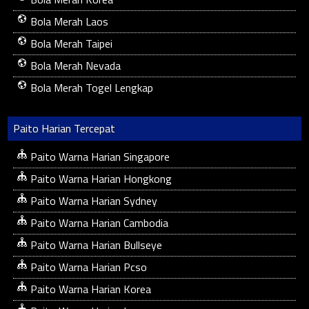
Bola Merah Laos
Bola Merah Taipei
Bola Merah Nevada
Bola Merah Togel Lengkap
Paito Harian Tercepat
Paito Warna Harian Singapore
Paito Warna Harian Hongkong
Paito Warna Harian Sydney
Paito Warna Harian Cambodia
Paito Warna Harian Bullseye
Paito Warna Harian Pcso
Paito Warna Harian Korea