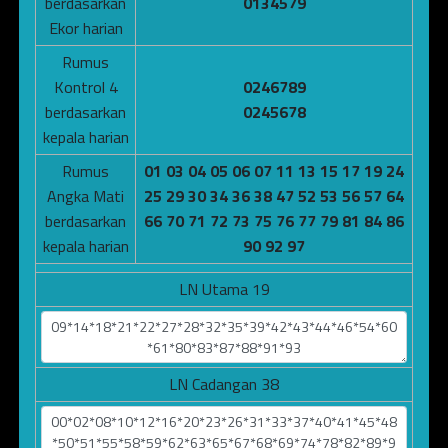
berdasarkan
0134579
Ekor harian
Rumus
Kontrol 4
0246789
berdasarkan
0245678
kepala harian
Rumus
01 03 04 05 06 07 11 13 15 17 19 24
Angka Mati
25 29 30 34 36 38 47 52 53 56 57 64
berdasarkan
66 70 71 72 73 75 76 77 79 81 84 86
kepala harian
90 92 97
LN Utama 19
LN Cadangan 38