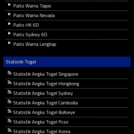
Paito Warna Taipei
Paito Warna Nevada
Paito HK 6D
Paito Sydney 6D
Paito Warna Lengkap
Statistik Togel
Statistik Angka Togel Singapore
Statistik Angka Togel Hongkong
Statistik Angka Togel Sydney
Statistik Angka Togel Cambodia
Statistik Angka Togel Bullseye
Statistik Angka Togel Pcso
Statistik Angka Togel Korea