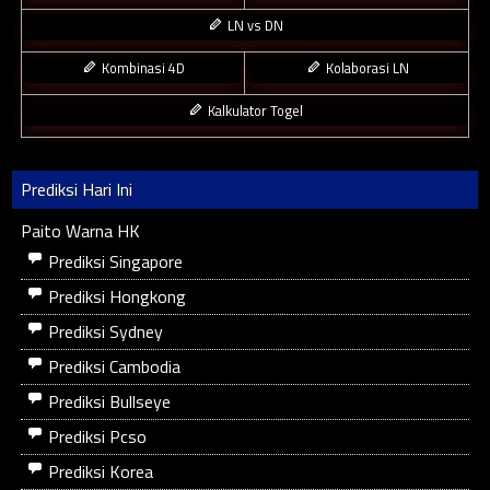
LN vs DN
Kombinasi 4D
Kolaborasi LN
Kalkulator Togel
Prediksi Hari Ini
Paito Warna HK
Prediksi Singapore
Prediksi Hongkong
Prediksi Sydney
Prediksi Cambodia
Prediksi Bullseye
Prediksi Pcso
Prediksi Korea