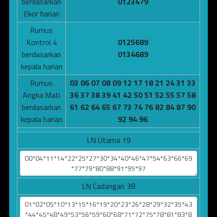
berdasarkan
0123479
Ekor harian
Rumus
Kontrol 4
0125689
berdasarkan
0134689
kepala harian
Rumus
03 06 07 08 09 12 17 18 21 24 31 33
Angka Mati
36 37 38 39 41 42 50 51 52 55 57 58
berdasarkan
61 62 64 65 67 73 74 76 82 84 87 90
kepala harian
92 94 96
LN Utama 19
LN Cadangan 38