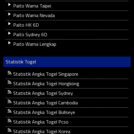
Paito Warna Taipei
Paito Warna Nevada
Paito HK 6D
Paito Sydney 6D
Paito Warna Lengkap
Statistik Togel
Statistik Angka Togel Singapore
Statistik Angka Togel Hongkong
Statistik Angka Togel Sydney
Statistik Angka Togel Cambodia
Statistik Angka Togel Bullseye
Statistik Angka Togel Pcso
Statistik Angka Togel Korea