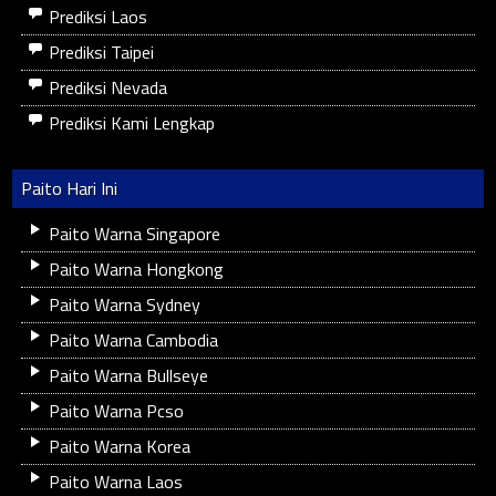
Prediksi Laos
Prediksi Taipei
Prediksi Nevada
Prediksi Kami Lengkap
Paito Hari Ini
Paito Warna Singapore
Paito Warna Hongkong
Paito Warna Sydney
Paito Warna Cambodia
Paito Warna Bullseye
Paito Warna Pcso
Paito Warna Korea
Paito Warna Laos