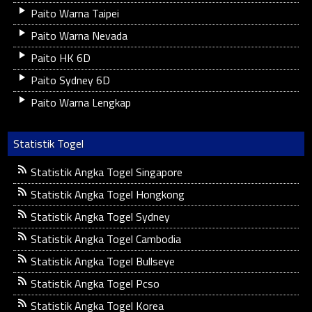
Paito Warna Taipei
Paito Warna Nevada
Paito HK 6D
Paito Sydney 6D
Paito Warna Lengkap
Statistik Togel
Statistik Angka Togel Singapore
Statistik Angka Togel Hongkong
Statistik Angka Togel Sydney
Statistik Angka Togel Cambodia
Statistik Angka Togel Bullseye
Statistik Angka Togel Pcso
Statistik Angka Togel Korea