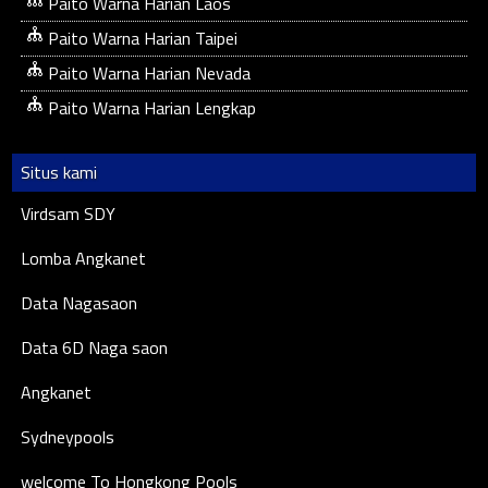
Paito Warna Harian Laos
Paito Warna Harian Taipei
Paito Warna Harian Nevada
Paito Warna Harian Lengkap
Situs kami
Virdsam SDY
Lomba Angkanet
Data Nagasaon
Data 6D Naga saon
Angkanet
Sydneypools
welcome To Hongkong Pools