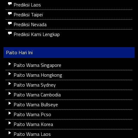
Prediksi Laos
Prediksi Taipei
Prediksi Nevada
Prediksi Kami Lengkap
Paito Hari Ini
Paito Warna Singapore
Paito Warna Hongkong
Paito Warna Sydney
Paito Warna Cambodia
Paito Warna Bullseye
Paito Warna Pcso
Paito Warna Korea
Paito Warna Laos