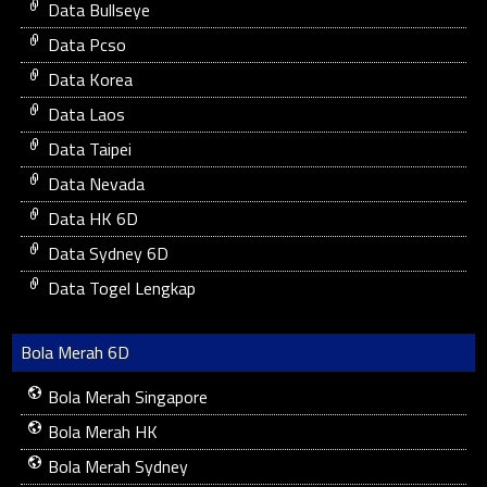
Data Bullseye
Data Pcso
Data Korea
Data Laos
Data Taipei
Data Nevada
Data HK 6D
Data Sydney 6D
Data Togel Lengkap
Bola Merah 6D
Bola Merah Singapore
Bola Merah HK
Bola Merah Sydney