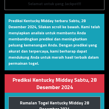
Selamat untuk yang Jackpot!!!
Prediksi Kentucky Midday terbaru Sabtu, 28
Desember 2024
,
Silakan scroll ke bawah. Kami telah
menyiapkan analisis untuk membantu Anda
membandingkan prediksi dan meningkatkan
peluang kemenangan Anda. Dengan prediksi yang
akurat dan terpercaya, kami berharap dapat
mendukung Anda untuk meraih hasil terbaik dalam
permainan togel.
Prediksi Kentucky Midday Sabtu, 28
Desember 2024
Ramalan Togel Kentucky Midday 28
Desember 2024