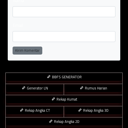
Nama
Email
Kirim Komentar
BBFS GENERATOR
Generator LN
Rumus Harian
Rekap Kumat
Rekap Angka CT
Rekap Angka 3D
Rekap Angka 2D