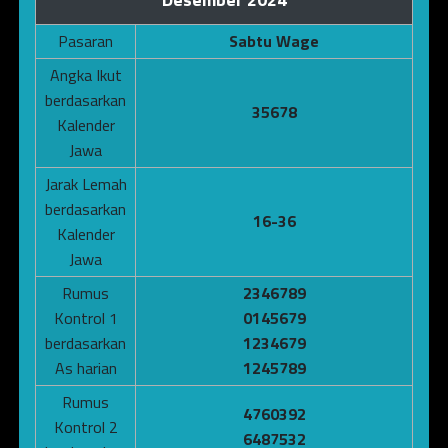
Pasaran
Sabtu Wage
Angka Ikut
berdasarkan
35678
Kalender
Jawa
Jarak Lemah
berdasarkan
16-36
Kalender
Jawa
Rumus
2346789
Kontrol 1
0145679
berdasarkan
1234679
As harian
1245789
Rumus
4760392
Kontrol 2
6487532