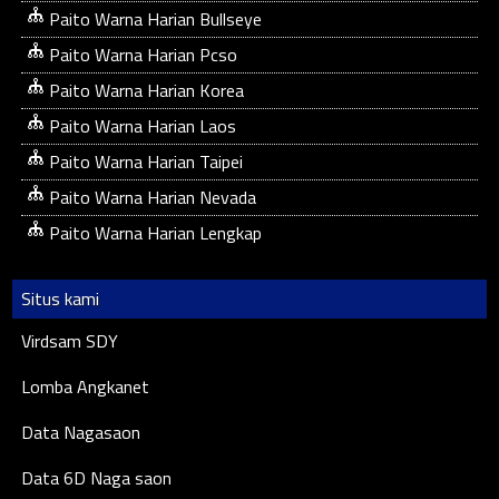
Paito Warna Harian Bullseye
Paito Warna Harian Pcso
Paito Warna Harian Korea
Paito Warna Harian Laos
Paito Warna Harian Taipei
Paito Warna Harian Nevada
Paito Warna Harian Lengkap
Situs kami
Virdsam SDY
Lomba Angkanet
Data Nagasaon
Data 6D Naga saon