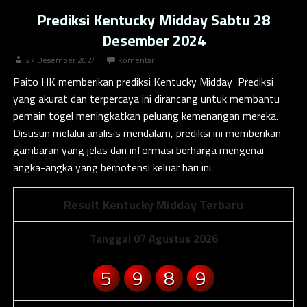
Prediksi Kentucky Midday Sabtu 28
Desember 2024
27 Desember 2024
Komentar
Paito HK
memberikan prediksi Kentucky Midday Prediksi
yang akurat dan terpercaya ini dirancang untuk membantu
pemain togel meningkatkan peluang kemenangan mereka.
Disusun melalui analisis mendalam, prediksi ini memberikan
gambaran yang jelas dan informasi berharga mengenai
angka-angka yang berpotensi keluar hari ini.
Result Kentucky Midday Terbaru
Tanggal 07 Agustus 2026
5
9
8
9