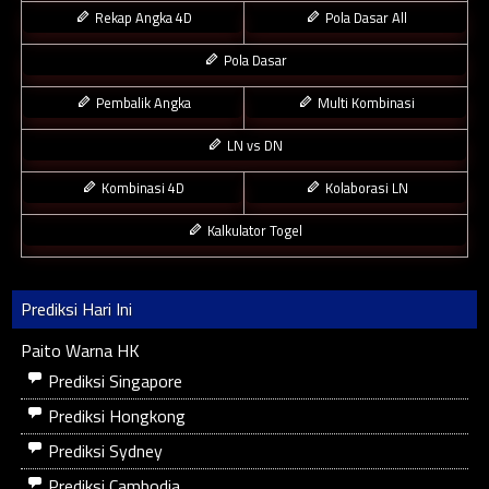
Rekap Angka 4D
Pola Dasar All
Pola Dasar
Pembalik Angka
Multi Kombinasi
LN vs DN
Kombinasi 4D
Kolaborasi LN
Kalkulator Togel
Prediksi Hari Ini
Paito Warna HK
Prediksi Singapore
Prediksi Hongkong
Prediksi Sydney
Prediksi Cambodia