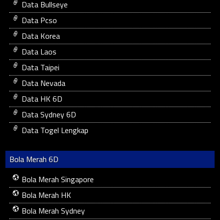
Data Bullseye
Data Pcso
Data Korea
Data Laos
Data Taipei
Data Nevada
Data HK 6D
Data Sydney 6D
Data Togel Lengkap
Bola Merah 6D
Bola Merah Singapore
Bola Merah HK
Bola Merah Sydney