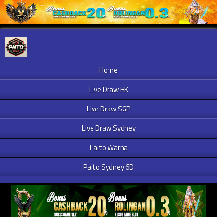
Home
Live Draw HK
Live Draw SGP
Live Draw Sydney
Paito Warna
Paito Sydney 6D