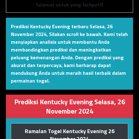
Selamat untuk yang Jackpot!!!
Prediksi Kentucky Evening terbaru Selasa, 26
November 2024
,
Silakan scroll ke bawah. Kami telah
menyiapkan analisis untuk membantu Anda
membandingkan prediksi dan meningkatkan
peluang kemenangan Anda. Dengan prediksi yang
akurat dan terpercaya, kami berharap dapat
mendukung Anda untuk meraih hasil terbaik dalam
permainan togel.
Prediksi Kentucky Evening Selasa, 26
November 2024
Ramalan Togel Kentucky Evening 26
November 2024