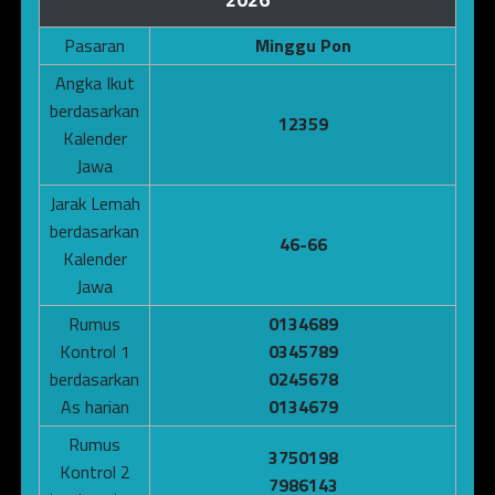
Pasaran
Minggu Pon
Angka Ikut
berdasarkan
12359
Kalender
Jawa
Jarak Lemah
berdasarkan
46-66
Kalender
Jawa
Rumus
0134689
Kontrol 1
0345789
berdasarkan
0245678
As harian
0134679
Rumus
3750198
Kontrol 2
7986143