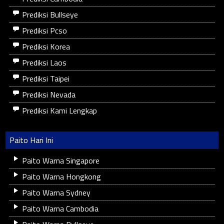
Prediksi Bullseye
Prediksi Pcso
Prediksi Korea
Prediksi Laos
Prediksi Taipei
Prediksi Nevada
Prediksi Kami Lengkap
Paito Hari Ini
Paito Warna Singapore
Paito Warna Hongkong
Paito Warna Sydney
Paito Warna Cambodia