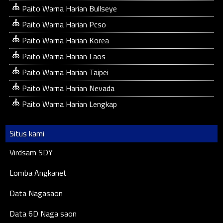
Paito Warna Harian Bullseye
Paito Warna Harian Pcso
Paito Warna Harian Korea
Paito Warna Harian Laos
Paito Warna Harian Taipei
Paito Warna Harian Nevada
Paito Warna Harian Lengkap
Situs kami
Virdsam SDY
Lomba Angkanet
Data Nagasaon
Data 6D Naga saon