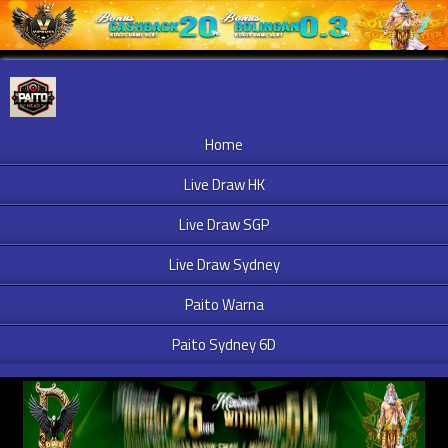
Home
Live Draw HK
Live Draw SGP
Live Draw Sydney
Paito Warna
Paito Sydney 6D