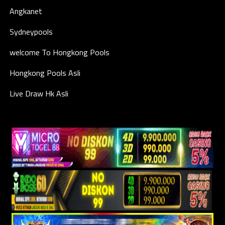
Angkanet
Sydneypools
welcome To Hongkong Pools
Hongkong Pools Asli
Live Draw Hk Asli